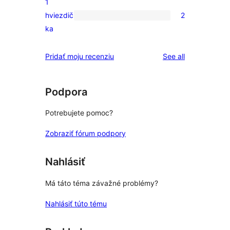
1
hodnotením
s
hviezdič
2
2-
2
ka
hviezdičkovým
recenzie
hodnotením
s
reviews
Pridať moju recenziu
See all
1-
hviezdičkovým
hodnotením
Podpora
Potrebujete pomoc?
Zobraziť fórum podpory
Nahlásiť
Má táto téma závažné problémy?
Nahlásiť túto tému