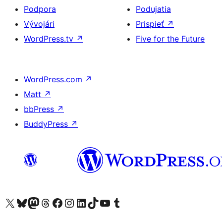
Podpora
Podujatia
Vývojári
Prispieť
↗
WordPress.tv
↗
Five for the Future
WordPress.com
↗
Matt
↗
bbPress
↗
BuddyPress
↗
Navštívte náš účet na X (predtým Twitter)
Navštívte náš účet na platforme Bluesky
Navštívte náš účet na Mastodone
Navštívte náš účet na platforme Threads
Navštívte našu stránku na Facebooku
Navštívte náš účet Instagram
Navštívte náš účet LinkedIn
Navštívte náš účet na platforme TikTok
Navštívte náš kanál YouTube
Navštívte náš účet na platforme Tumblr