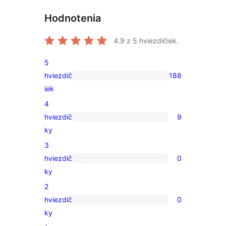
Hodnotenia
4.9
z 5 hviezdičiek.
5
hviezdič
188
188
iek
recenzií
4
s
hviezdič
9
5-
9
ky
hviezdičkovým
recenzií
3
hodnotením
s
hviezdič
0
4-
0
ky
hviezdičkovým
recenzií
2
hodnotením
s
hviezdič
0
3-
0
ky
hviezdičkovým
recenzií