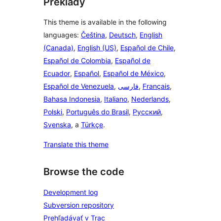
Preklady
This theme is available in the following
languages:
Čeština
,
Deutsch
,
English
(Canada)
,
English (US)
,
Español de Chile
,
Español de Colombia
,
Español de
Ecuador
,
Español
,
Español de México
,
Español de Venezuela
,
فارسی
,
Français
,
Bahasa Indonesia
,
Italiano
,
Nederlands
,
Polski
,
Português do Brasil
,
Русский
,
Svenska
, a
Türkçe
.
Translate this theme
Browse the code
Development log
Subversion repository
Prehľadávať v Trac