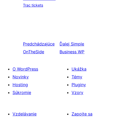
Trac tickets
Predchádzajúce
Ďalej
Simple
OnTheSide
Business WP
O WordPress
Ukážka
Novinky
Témy
Hosting
Pluginy
Súkromie
Vzory
Vzdelávanie
Zapojte sa