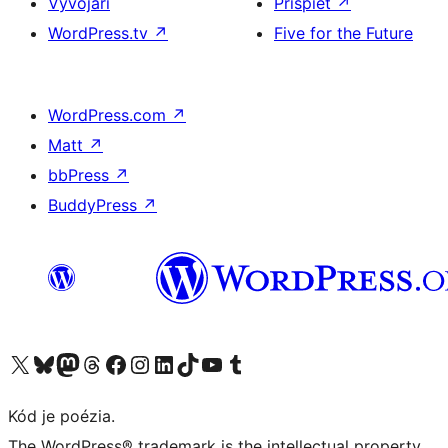
Vývojári
Prispieť
↗
WordPress.tv
↗
Five for the Future
WordPress.com
↗
Matt
↗
bbPress
↗
BuddyPress
↗
Navštívte náš účet na X (predtým Twitter)
Navštívte náš účet na platforme Bluesky
Navštívte náš účet na Mastodone
Navštívte náš účet na platforme Threads
Navštívte našu stránku na Facebooku
Navštívte náš účet Instagram
Navštívte náš účet LinkedIn
Navštívte náš účet na platforme TikTok
Navštívte náš kanál YouTube
Navštívte náš účet na platforme Tumblr
Kód je poézia.
The WordPress® trademark is the intellectual property