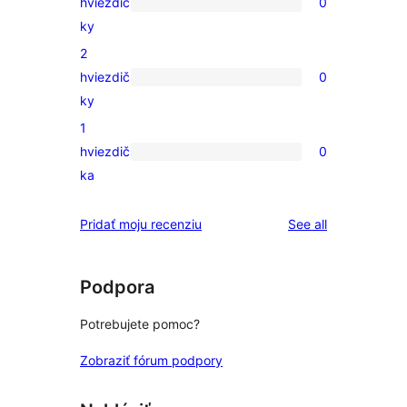
hviezdič
0
4-
0
ky
hviezdičkovým
recenzií
2
hodnotením
s
hviezdič
0
3-
0
ky
hviezdičkovým
recenzií
1
hodnotením
s
hviezdič
0
2-
0
ka
hviezdičkovým
recenzií
hodnotením
s
reviews
Pridať moju recenziu
See all
1-
hviezdičkovým
hodnotením
Podpora
Potrebujete pomoc?
Zobraziť fórum podpory