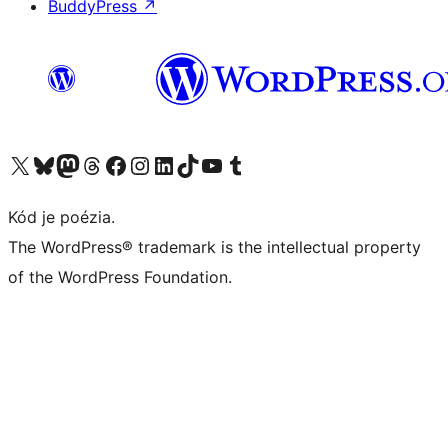
BuddyPress
↗
Navštívte náš účet na X (predtým Twitter)
Navštívte náš účet na platforme Bluesky
Navštívte náš účet na Mastodone
Navštívte náš účet na platforme Threads
Navštívte našu stránku na Facebooku
Navštívte náš účet Instagram
Navštívte náš účet LinkedIn
Navštívte náš účet na platforme TikTok
Navštívte náš kanál YouTube
Navštívte náš účet na platforme Tumblr
Kód je poézia.
The WordPress® trademark is the intellectual property
of the WordPress Foundation.