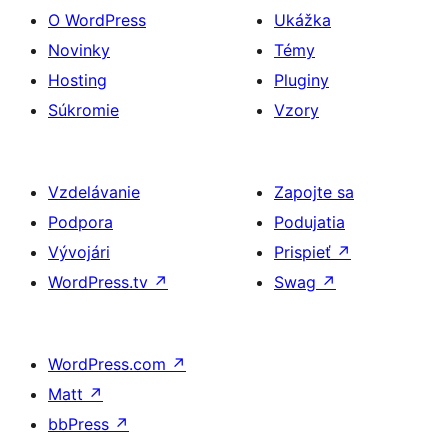
O WordPress
Ukážka
Novinky
Témy
Hosting
Pluginy
Súkromie
Vzory
Vzdelávanie
Zapojte sa
Podpora
Podujatia
Vývojári
Prispieť
↗
WordPress.tv
↗
Swag
↗
WordPress.com
↗
Matt
↗
bbPress
↗