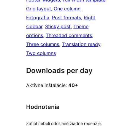
Grid layout
, 
One column
, 
Fotografia
, 
Post formats
, 
Right
sidebar
, 
Sticky post
, 
Theme
options
, 
Threaded comments
, 
Three columns
, 
Translation ready
, 
Two columns
Downloads per day
Aktívne inštalácie:
40+
Hodnotenia
Zatiaľ neboli odoslané žiadne recenzie.