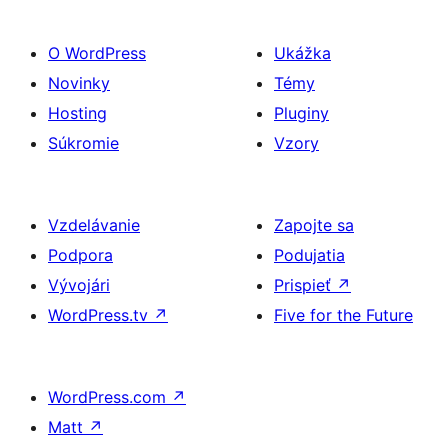
O WordPress
Ukážka
Novinky
Témy
Hosting
Pluginy
Súkromie
Vzory
Vzdelávanie
Zapojte sa
Podpora
Podujatia
Vývojári
Prispieť
↗
WordPress.tv
↗
Five for the Future
WordPress.com
↗
Matt
↗