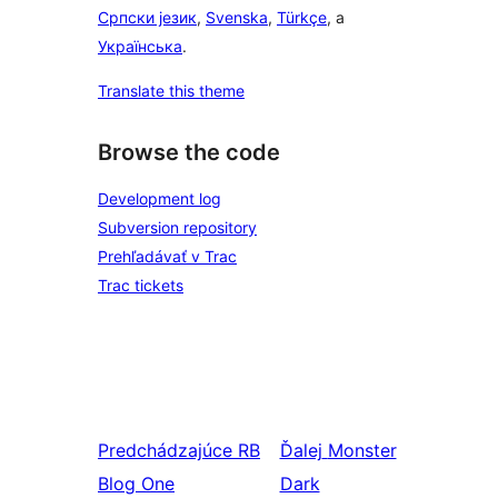
Српски језик
,
Svenska
,
Türkçe
, a
Українська
.
Translate this theme
Browse the code
Development log
Subversion repository
Prehľadávať v Trac
Trac tickets
Predchádzajúce
RB
Ďalej
Monster
Blog One
Dark