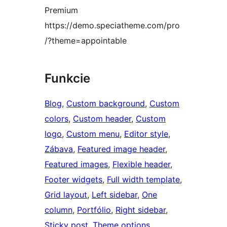
Premium
https://demo.speciatheme.com/pro
/?theme=appointable
Funkcie
Blog
, 
Custom background
, 
Custom
colors
, 
Custom header
, 
Custom
logo
, 
Custom menu
, 
Editor style
, 
Zábava
, 
Featured image header
, 
Featured images
, 
Flexible header
, 
Footer widgets
, 
Full width template
, 
Grid layout
, 
Left sidebar
, 
One
column
, 
Portfólio
, 
Right sidebar
, 
Sticky post
, 
Theme options
, 