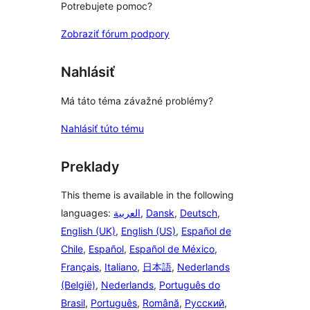
Potrebujete pomoc?
Zobraziť fórum podpory
Nahlásiť
Má táto téma závažné problémy?
Nahlásiť túto tému
Preklady
This theme is available in the following
languages:
العربية
,
Dansk
,
Deutsch
,
English (UK)
,
English (US)
,
Español de
Chile
,
Español
,
Español de México
,
Français
,
Italiano
,
日本語
,
Nederlands
(België)
,
Nederlands
,
Português do
Brasil
,
Português
,
Română
,
Русский
,