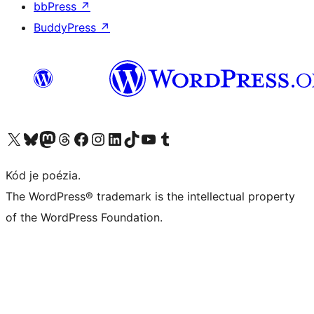
bbPress
↗
BuddyPress
↗
Navštívte náš účet na X (predtým Twitter)
Navštívte náš účet na platforme Bluesky
Navštívte náš účet na Mastodone
Navštívte náš účet na platforme Threads
Navštívte našu stránku na Facebooku
Navštívte náš účet Instagram
Navštívte náš účet LinkedIn
Navštívte náš účet na platforme TikTok
Navštívte náš kanál YouTube
Navštívte náš účet na platforme Tumblr
Kód je poézia.
The WordPress® trademark is the intellectual property
of the WordPress Foundation.