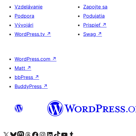
Vzdelávanie
Zapojte sa
Podpora
Podujatia
Vývojári
Prispieť
↗
WordPress.tv
↗
Swag
↗
WordPress.com
↗
Matt
↗
bbPress
↗
BuddyPress
↗
Navštívte náš účet na X (predtým Twitter)
Navštívte náš účet na platforme Bluesky
Navštívte náš účet na Mastodone
Navštívte náš účet na platforme Threads
Navštívte našu stránku na Facebooku
Navštívte náš účet Instagram
Navštívte náš účet LinkedIn
Navštívte náš účet na platforme TikTok
Navštívte náš kanál YouTube
Navštívte náš účet na platforme Tumblr