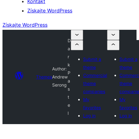
Kontakt
Získajte WordPress
Získajte WordPress
D
a
r
Submit a
Submit a
k
theme
theme
Author:
P
Commercial
Commerci
Themes
Andrew
a
theme
theme
Serong
s
companies
compani
t
My
My
e
favorites
favorites
l
Log in
Log in