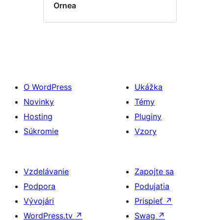
Ornea
O WordPress
Ukážka
Novinky
Témy
Hosting
Pluginy
Súkromie
Vzory
Vzdelávanie
Zapojte sa
Podpora
Podujatia
Vývojári
Prispieť
↗
WordPress.tv
↗
Swag
↗