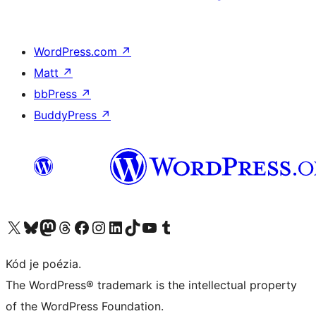
WordPress.com
↗
Matt
↗
bbPress
↗
BuddyPress
↗
Navštívte náš účet na X (predtým Twitter)
Navštívte náš účet na platforme Bluesky
Navštívte náš účet na Mastodone
Navštívte náš účet na platforme Threads
Navštívte našu stránku na Facebooku
Navštívte náš účet Instagram
Navštívte náš účet LinkedIn
Navštívte náš účet na platforme TikTok
Navštívte náš kanál YouTube
Navštívte náš účet na platforme Tumblr
Kód je poézia.
The WordPress® trademark is the intellectual property
of the WordPress Foundation.