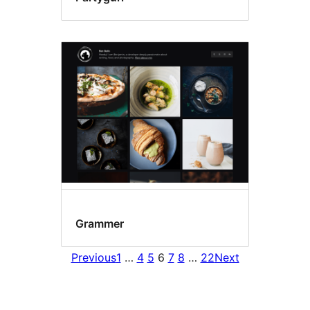
Grammer
Previous
1
…
4
5
6
7
8
…
22
Next