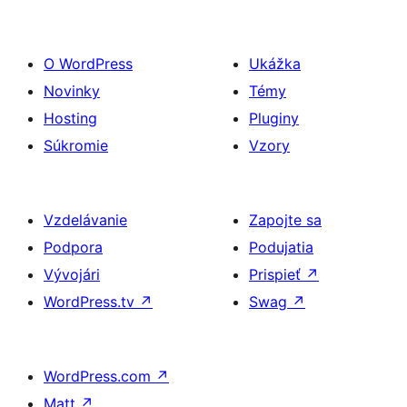
O WordPress
Ukážka
Novinky
Témy
Hosting
Pluginy
Súkromie
Vzory
Vzdelávanie
Zapojte sa
Podpora
Podujatia
Vývojári
Prispieť
↗
WordPress.tv
↗
Swag
↗
WordPress.com
↗
Matt
↗