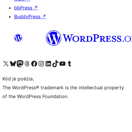
bbPress
↗
BuddyPress
↗
Navštívte náš účet na X (predtým Twitter)
Navštívte náš účet na platforme Bluesky
Navštívte náš účet na Mastodone
Navštívte náš účet na platforme Threads
Navštívte našu stránku na Facebooku
Navštívte náš účet Instagram
Navštívte náš účet LinkedIn
Navštívte náš účet na platforme TikTok
Navštívte náš kanál YouTube
Navštívte náš účet na platforme Tumblr
Kód je poézia.
The WordPress® trademark is the intellectual property
of the WordPress Foundation.