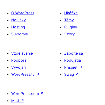
O WordPress
Ukážka
Novinky
Témy
Hosting
Pluginy
Súkromie
Vzory
Vzdelávanie
Zapojte sa
Podpora
Podujatia
Vývojári
Prispieť
↗
WordPress.tv
↗
Swag
↗
WordPress.com
↗
Matt
↗