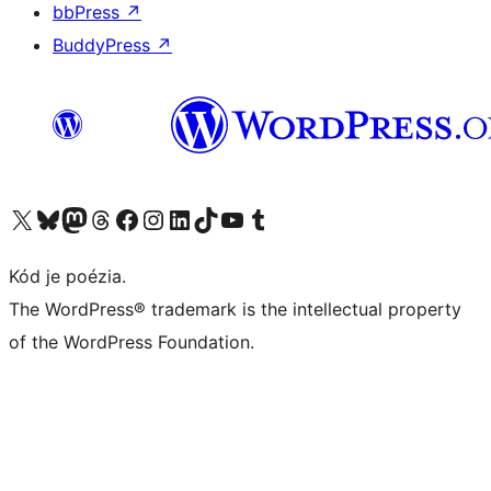
bbPress
↗
BuddyPress
↗
Navštívte náš účet na X (predtým Twitter)
Navštívte náš účet na platforme Bluesky
Navštívte náš účet na Mastodone
Navštívte náš účet na platforme Threads
Navštívte našu stránku na Facebooku
Navštívte náš účet Instagram
Navštívte náš účet LinkedIn
Navštívte náš účet na platforme TikTok
Navštívte náš kanál YouTube
Navštívte náš účet na platforme Tumblr
Kód je poézia.
The WordPress® trademark is the intellectual property
of the WordPress Foundation.