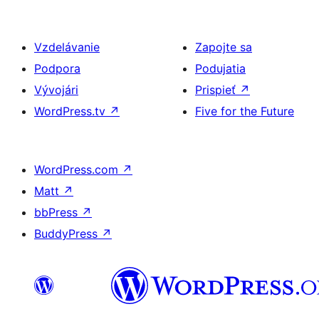
Vzdelávanie
Zapojte sa
Podpora
Podujatia
Vývojári
Prispieť
↗
WordPress.tv
↗
Five for the Future
WordPress.com
↗
Matt
↗
bbPress
↗
BuddyPress
↗