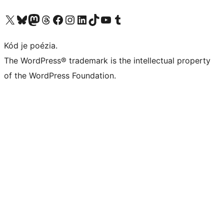
Navštívte náš účet na X (predtým Twitter)
Navštívte náš účet na platforme Bluesky
Navštívte náš účet na Mastodone
Navštívte náš účet na platforme Threads
Navštívte našu stránku na Facebooku
Navštívte náš účet Instagram
Navštívte náš účet LinkedIn
Navštívte náš účet na platforme TikTok
Navštívte náš kanál YouTube
Navštívte náš účet na platforme Tumblr
Kód je poézia.
The WordPress® trademark is the intellectual property
of the WordPress Foundation.