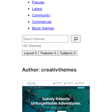
Popular
Latest
Community
Commercial
Block themes
Hľadať
142 themes
Layout
0
Features
0
Subjects
0
Author: creativthemes