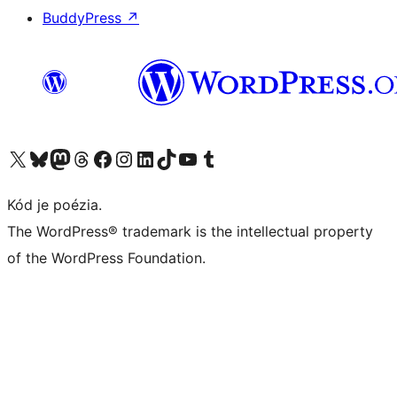
BuddyPress
↗
Navštívte náš účet na X (predtým Twitter)
Navštívte náš účet na platforme Bluesky
Navštívte náš účet na Mastodone
Navštívte náš účet na platforme Threads
Navštívte našu stránku na Facebooku
Navštívte náš účet Instagram
Navštívte náš účet LinkedIn
Navštívte náš účet na platforme TikTok
Navštívte náš kanál YouTube
Navštívte náš účet na platforme Tumblr
Kód je poézia.
The WordPress® trademark is the intellectual property
of the WordPress Foundation.