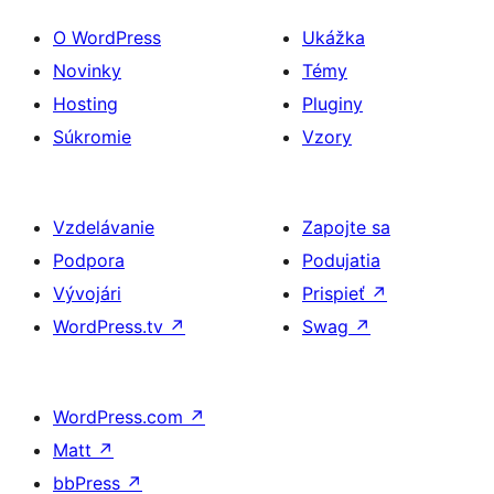
O WordPress
Ukážka
Novinky
Témy
Hosting
Pluginy
Súkromie
Vzory
Vzdelávanie
Zapojte sa
Podpora
Podujatia
Vývojári
Prispieť
↗
WordPress.tv
↗
Swag
↗
WordPress.com
↗
Matt
↗
bbPress
↗