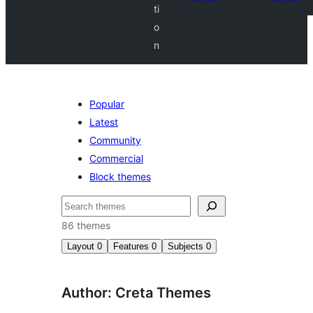
ti
o
n
Popular
Latest
Community
Commercial
Block themes
Hľadať
86 themes
Layout
0
Features
0
Subjects
0
Author: Creta Themes