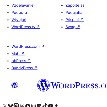
Vzdelávanie
Zapojte sa
Podpora
Podujatia
Vývojári
Prispieť
↗
WordPress.tv
↗
Swag
↗
WordPress.com
↗
Matt
↗
bbPress
↗
BuddyPress
↗
Navštívte náš účet na X (predtým Twitter)
Navštívte náš účet na platforme Bluesky
Navštívte náš účet na Mastodone
Navštívte náš účet na platforme Threads
Navštívte našu stránku na Facebooku
Navštívte náš účet Instagram
Navštívte náš účet LinkedIn
Navštívte náš účet na platforme TikTok
Navštívte náš kanál YouTube
Navštívte náš účet na platforme Tumblr