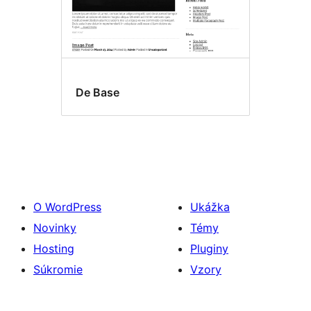
De Base
O WordPress
Ukážka
Novinky
Témy
Hosting
Pluginy
Súkromie
Vzory