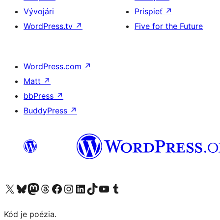
Vývojári
Prispieť
↗
WordPress.tv
↗
Five for the Future
WordPress.com
↗
Matt
↗
bbPress
↗
BuddyPress
↗
Navštívte náš účet na X (predtým Twitter)
Navštívte náš účet na platforme Bluesky
Navštívte náš účet na Mastodone
Navštívte náš účet na platforme Threads
Navštívte našu stránku na Facebooku
Navštívte náš účet Instagram
Navštívte náš účet LinkedIn
Navštívte náš účet na platforme TikTok
Navštívte náš kanál YouTube
Navštívte náš účet na platforme Tumblr
Kód je poézia.