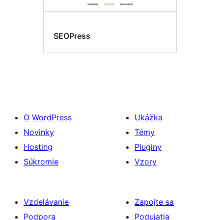
SEOPress
O WordPress
Ukážka
Novinky
Témy
Hosting
Pluginy
Súkromie
Vzory
Vzdelávanie
Zapojte sa
Podpora
Podujatia