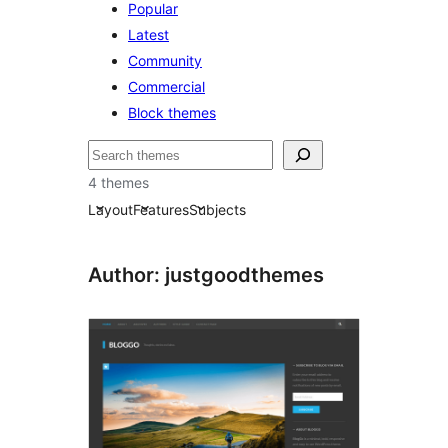
Popular
Latest
Community
Commercial
Block themes
Hľadať
4 themes
Layout
Features
Subjects
Author: justgoodthemes