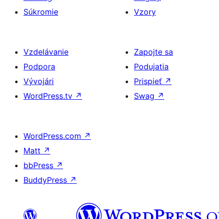
Súkromie
Vzory
Vzdelávanie
Zapojte sa
Podpora
Podujatia
Vývojári
Prispieť
↗
WordPress.tv
↗
Swag
↗
WordPress.com
↗
Matt
↗
bbPress
↗
BuddyPress
↗