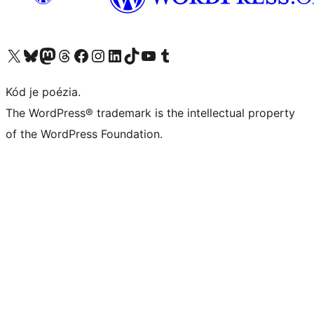
Navštívte náš účet na X (predtým Twitter)
Navštívte náš účet na platforme Bluesky
Navštívte náš účet na Mastodone
Navštívte náš účet na platforme Threads
Navštívte našu stránku na Facebooku
Navštívte náš účet Instagram
Navštívte náš účet LinkedIn
Navštívte náš účet na platforme TikTok
Navštívte náš kanál YouTube
Navštívte náš účet na platforme Tumblr
Kód je poézia.
The WordPress® trademark is the intellectual property
of the WordPress Foundation.