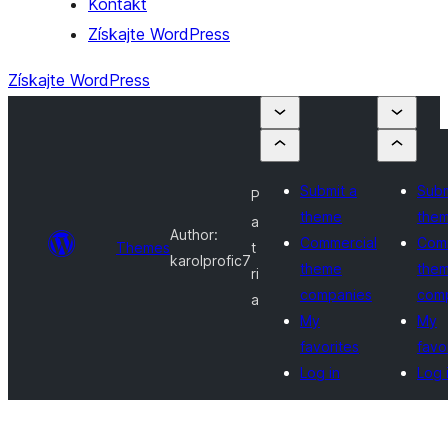
Kontakt
Získajte WordPress
Získajte WordPress
Submit a
Subm
P
theme
the
a
Author:
Commercial
Comm
Themes
t
karolprofic7
theme
the
ri
companies
com
a
My
My
favorites
favo
Log in
Log 