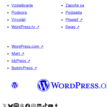
Vzdelávanie
Zapojte sa
Podpora
Podujatia
Vývojári
Prispieť
↗
WordPress.tv
↗
Swag
↗
WordPress.com
↗
Matt
↗
bbPress
↗
BuddyPress
↗
Navštívte náš účet na X (predtým Twitter)
Navštívte náš účet na platforme Bluesky
Navštívte náš účet na Mastodone
Navštívte náš účet na platforme Threads
Navštívte našu stránku na Facebooku
Navštívte náš účet Instagram
Navštívte náš účet LinkedIn
Navštívte náš účet na platforme TikTok
Navštívte náš kanál YouTube
Navštívte náš účet na platforme Tumblr