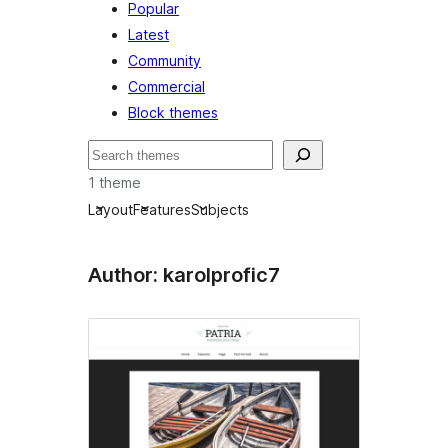
Popular
Latest
Community
Commercial
Block themes
Hľadať
1 theme
Layout
Features
Subjects
Author: karolprofic7