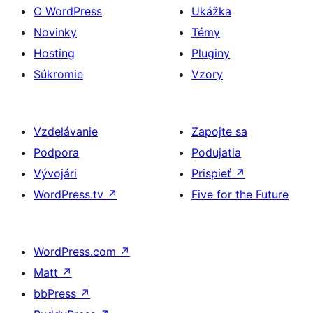
O WordPress
Ukážka
Novinky
Témy
Hosting
Pluginy
Súkromie
Vzory
Vzdelávanie
Zapojte sa
Podpora
Podujatia
Vývojári
Prispieť
↗
WordPress.tv
↗
Five for the Future
WordPress.com
↗
Matt
↗
bbPress
↗