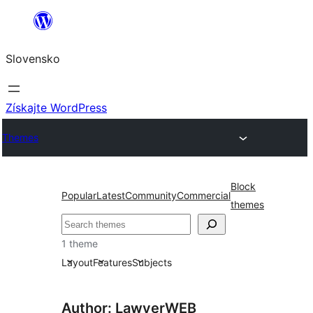
Prejsť
na
Slovensko
obsah
Získajte WordPress
Themes
Block
Popular
Latest
Community
Commercial
themes
Hľadať
1 theme
Layout
Features
Subjects
Author: LawyerWEB