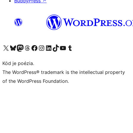
BuddyPress
↗
Navštívte náš účet na X (predtým Twitter)
Navštívte náš účet na platforme Bluesky
Navštívte náš účet na Mastodone
Navštívte náš účet na platforme Threads
Navštívte našu stránku na Facebooku
Navštívte náš účet Instagram
Navštívte náš účet LinkedIn
Navštívte náš účet na platforme TikTok
Navštívte náš kanál YouTube
Navštívte náš účet na platforme Tumblr
Kód je poézia.
The WordPress® trademark is the intellectual property
of the WordPress Foundation.