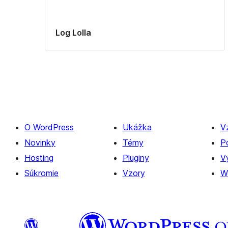
Log Lolla
O WordPress
Ukážka
V
Novinky
Témy
P
Hosting
Pluginy
Vý
Súkromie
Vzory
W