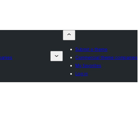
Submit a theme
panies
Commercial theme companies
My favorites
Log in