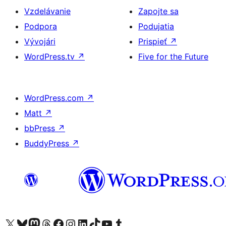
Vzdelávanie
Zapojte sa
Podpora
Podujatia
Vývojári
Prispieť
↗
WordPress.tv
↗
Five for the Future
WordPress.com
↗
Matt
↗
bbPress
↗
BuddyPress
↗
Navštívte náš účet na X (predtým Twitter)
Navštívte náš účet na platforme Bluesky
Navštívte náš účet na Mastodone
Navštívte náš účet na platforme Threads
Navštívte našu stránku na Facebooku
Navštívte náš účet Instagram
Navštívte náš účet LinkedIn
Navštívte náš účet na platforme TikTok
Navštívte náš kanál YouTube
Navštívte náš účet na platforme Tumblr