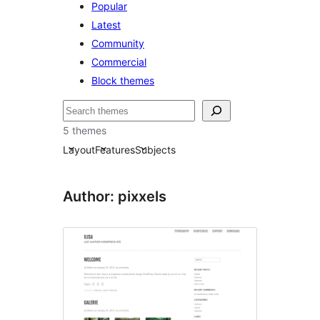
Popular
Latest
Community
Commercial
Block themes
Hľadať
5 themes
Layout
Features
Subjects
Author: pixxels