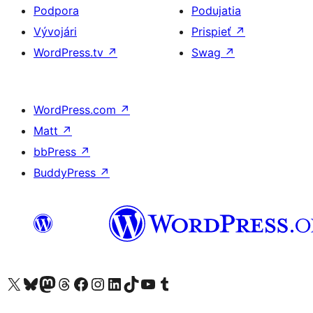
Podpora
Podujatia
Vývojári
Prispieť
↗
WordPress.tv
↗
Swag
↗
WordPress.com
↗
Matt
↗
bbPress
↗
BuddyPress
↗
Navštívte náš účet na X (predtým Twitter)
Navštívte náš účet na platforme Bluesky
Navštívte náš účet na Mastodone
Navštívte náš účet na platforme Threads
Navštívte našu stránku na Facebooku
Navštívte náš účet Instagram
Navštívte náš účet LinkedIn
Navštívte náš účet na platforme TikTok
Navštívte náš kanál YouTube
Navštívte náš účet na platforme Tumblr