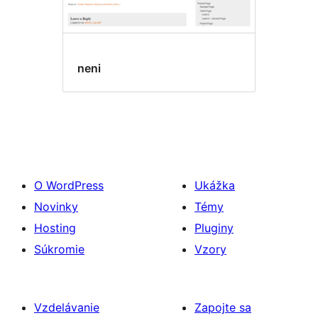
neni
O WordPress
Ukážka
Novinky
Témy
Hosting
Pluginy
Súkromie
Vzory
Vzdelávanie
Zapojte sa