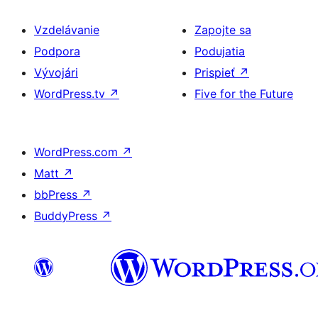
Vzdelávanie
Zapojte sa
Podpora
Podujatia
Vývojári
Prispieť
↗
WordPress.tv
↗
Five for the Future
WordPress.com
↗
Matt
↗
bbPress
↗
BuddyPress
↗