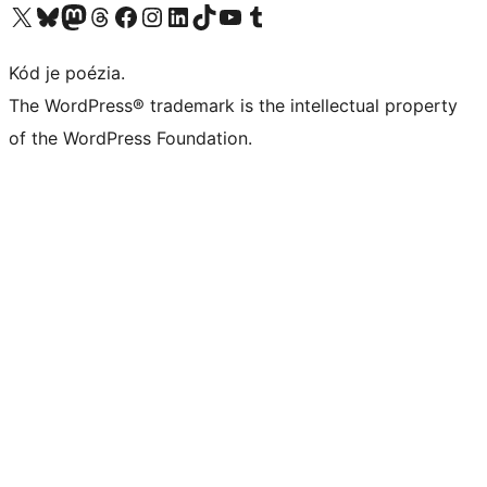
Navštívte náš účet na X (predtým Twitter)
Navštívte náš účet na platforme Bluesky
Navštívte náš účet na Mastodone
Navštívte náš účet na platforme Threads
Navštívte našu stránku na Facebooku
Navštívte náš účet Instagram
Navštívte náš účet LinkedIn
Navštívte náš účet na platforme TikTok
Navštívte náš kanál YouTube
Navštívte náš účet na platforme Tumblr
Kód je poézia.
The WordPress® trademark is the intellectual property
of the WordPress Foundation.