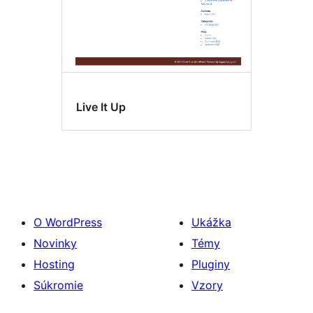
Live It Up
O WordPress
Ukážka
Novinky
Témy
Hosting
Pluginy
Súkromie
Vzory