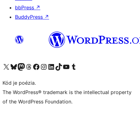
bbPress
↗
BuddyPress
↗
Navštívte náš účet na X (predtým Twitter)
Navštívte náš účet na platforme Bluesky
Navštívte náš účet na Mastodone
Navštívte náš účet na platforme Threads
Navštívte našu stránku na Facebooku
Navštívte náš účet Instagram
Navštívte náš účet LinkedIn
Navštívte náš účet na platforme TikTok
Navštívte náš kanál YouTube
Navštívte náš účet na platforme Tumblr
Kód je poézia.
The WordPress® trademark is the intellectual property
of the WordPress Foundation.