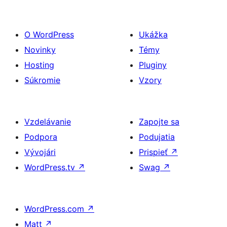
O WordPress
Ukážka
Novinky
Témy
Hosting
Pluginy
Súkromie
Vzory
Vzdelávanie
Zapojte sa
Podpora
Podujatia
Vývojári
Prispieť
↗
WordPress.tv
↗
Swag
↗
WordPress.com
↗
Matt
↗