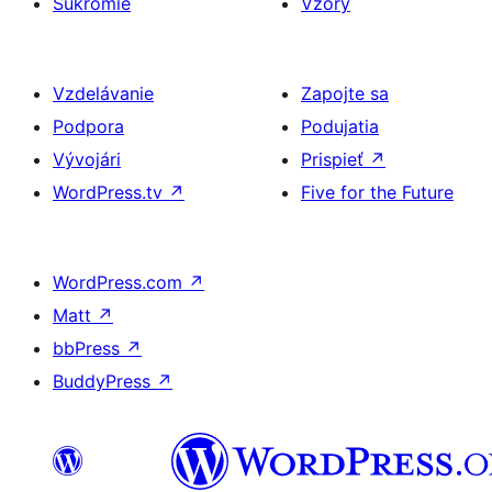
Súkromie
Vzory
Vzdelávanie
Zapojte sa
Podpora
Podujatia
Vývojári
Prispieť
↗
WordPress.tv
↗
Five for the Future
WordPress.com
↗
Matt
↗
bbPress
↗
BuddyPress
↗