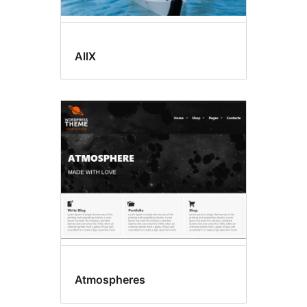
AllX
Atmospheres