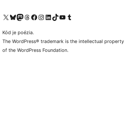
Navštívte náš účet na X (predtým Twitter)
Navštívte náš účet na platforme Bluesky
Navštívte náš účet na Mastodone
Navštívte náš účet na platforme Threads
Navštívte našu stránku na Facebooku
Navštívte náš účet Instagram
Navštívte náš účet LinkedIn
Navštívte náš účet na platforme TikTok
Navštívte náš kanál YouTube
Navštívte náš účet na platforme Tumblr
Kód je poézia.
The WordPress® trademark is the intellectual property
of the WordPress Foundation.