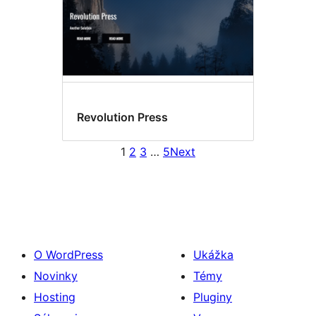
Revolution Press
1
2
3
…
5
Next
O WordPress
Ukážka
Novinky
Témy
Hosting
Pluginy