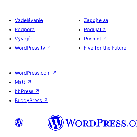
Vzdelávanie
Zapojte sa
Podpora
Podujatia
Vývojári
Prispieť
↗
WordPress.tv
↗
Five for the Future
WordPress.com
↗
Matt
↗
bbPress
↗
BuddyPress
↗