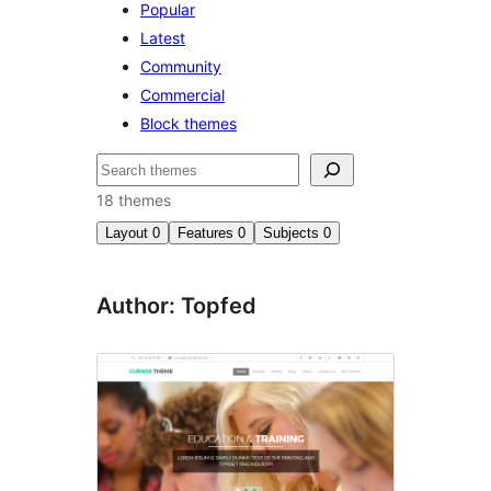
Popular
Latest
Community
Commercial
Block themes
Hľadať
18 themes
Layout
0
Features
0
Subjects
0
Author: Topfed