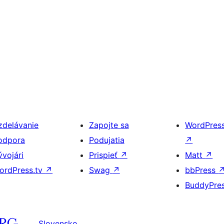
zdelávanie
Zapojte sa
WordPres
odpora
Podujatia
↗
ývojári
Prispieť
↗
Matt
↗
ordPress.tv
↗
Swag
↗
bbPress
BuddyPre
Slovensko