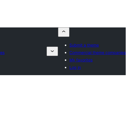
Submit a theme
ies
Commercial theme companies
My favorites
Log in