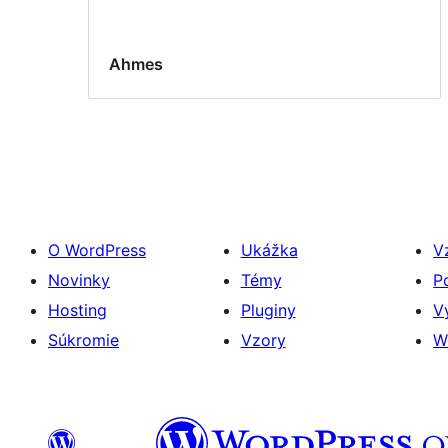
Ahmes
O WordPress
Ukážka
V
Novinky
Témy
P
Hosting
Pluginy
V
Súkromie
Vzory
W