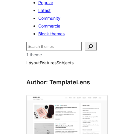
Popular
Latest
Community
Commercial
Block themes
Hľadať
1 theme
Layout
Features
Subjects
Author: TemplateLens