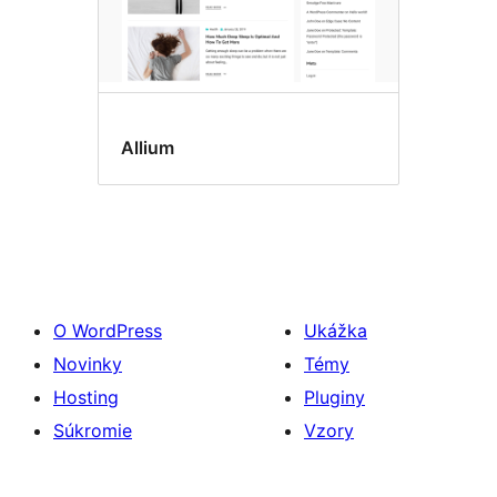
Allium
O WordPress
Ukážka
Novinky
Témy
Hosting
Pluginy
Súkromie
Vzory