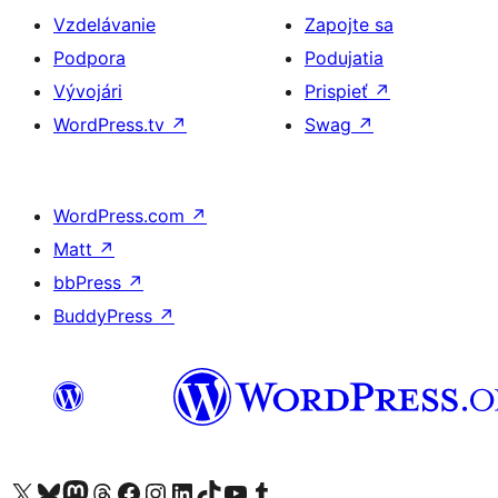
Vzdelávanie
Zapojte sa
Podpora
Podujatia
Vývojári
Prispieť
↗
WordPress.tv
↗
Swag
↗
WordPress.com
↗
Matt
↗
bbPress
↗
BuddyPress
↗
Navštívte náš účet na X (predtým Twitter)
Navštívte náš účet na platforme Bluesky
Navštívte náš účet na Mastodone
Navštívte náš účet na platforme Threads
Navštívte našu stránku na Facebooku
Navštívte náš účet Instagram
Navštívte náš účet LinkedIn
Navštívte náš účet na platforme TikTok
Navštívte náš kanál YouTube
Navštívte náš účet na platforme Tumblr