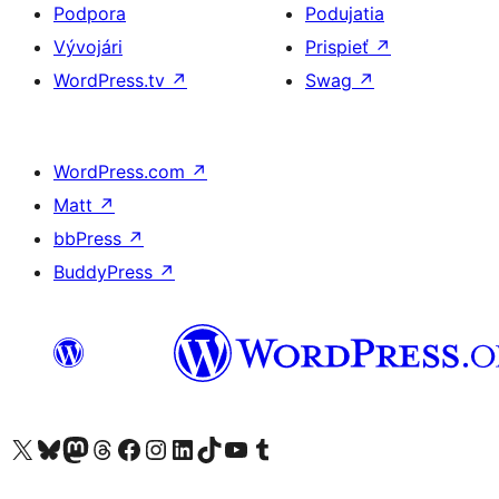
Podpora
Podujatia
Vývojári
Prispieť
↗
WordPress.tv
↗
Swag
↗
WordPress.com
↗
Matt
↗
bbPress
↗
BuddyPress
↗
Navštívte náš účet na X (predtým Twitter)
Navštívte náš účet na platforme Bluesky
Navštívte náš účet na Mastodone
Navštívte náš účet na platforme Threads
Navštívte našu stránku na Facebooku
Navštívte náš účet Instagram
Navštívte náš účet LinkedIn
Navštívte náš účet na platforme TikTok
Navštívte náš kanál YouTube
Navštívte náš účet na platforme Tumblr