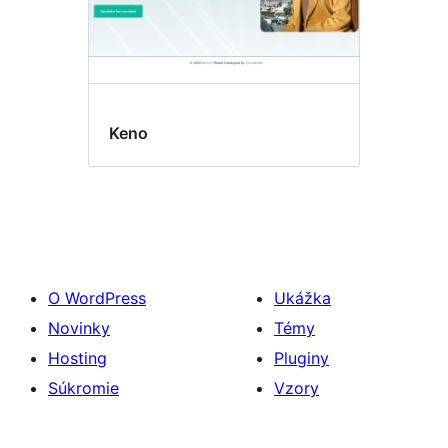
Keno
O WordPress
Ukážka
Novinky
Témy
Hosting
Pluginy
Súkromie
Vzory