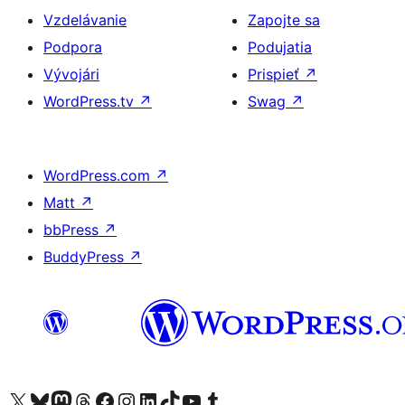
Vzdelávanie
Zapojte sa
Podpora
Podujatia
Vývojári
Prispieť
↗
WordPress.tv
↗
Swag
↗
WordPress.com
↗
Matt
↗
bbPress
↗
BuddyPress
↗
Navštívte náš účet na X (predtým Twitter)
Navštívte náš účet na platforme Bluesky
Navštívte náš účet na Mastodone
Navštívte náš účet na platforme Threads
Navštívte našu stránku na Facebooku
Navštívte náš účet Instagram
Navštívte náš účet LinkedIn
Navštívte náš účet na platforme TikTok
Navštívte náš kanál YouTube
Navštívte náš účet na platforme Tumblr