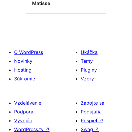
Matisse
O WordPress
Ukážka
Novinky
Témy
Hosting
Pluginy
Súkromie
Vzory
Vzdelávanie
Zapojte sa
Podpora
Podujatia
Vývojári
Prispieť
↗
WordPress.tv
↗
Swag
↗