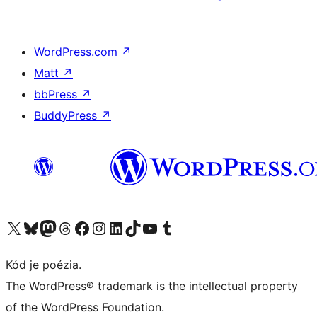
WordPress.com
↗
Matt
↗
bbPress
↗
BuddyPress
↗
Navštívte náš účet na X (predtým Twitter)
Navštívte náš účet na platforme Bluesky
Navštívte náš účet na Mastodone
Navštívte náš účet na platforme Threads
Navštívte našu stránku na Facebooku
Navštívte náš účet Instagram
Navštívte náš účet LinkedIn
Navštívte náš účet na platforme TikTok
Navštívte náš kanál YouTube
Navštívte náš účet na platforme Tumblr
Kód je poézia.
The WordPress® trademark is the intellectual property
of the WordPress Foundation.