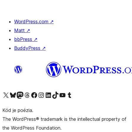
WordPress.com
↗
Matt
↗
bbPress
↗
BuddyPress
↗
Navštívte náš účet na X (predtým Twitter)
Navštívte náš účet na platforme Bluesky
Navštívte náš účet na Mastodone
Navštívte náš účet na platforme Threads
Navštívte našu stránku na Facebooku
Navštívte náš účet Instagram
Navštívte náš účet LinkedIn
Navštívte náš účet na platforme TikTok
Navštívte náš kanál YouTube
Navštívte náš účet na platforme Tumblr
Kód je poézia.
The WordPress® trademark is the intellectual property of
the WordPress Foundation.