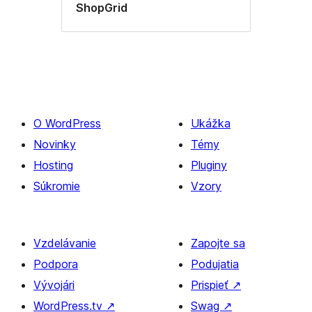
ShopGrid
O WordPress
Ukážka
Novinky
Témy
Hosting
Pluginy
Súkromie
Vzory
Vzdelávanie
Zapojte sa
Podpora
Podujatia
Vývojári
Prispieť
↗
WordPress.tv
↗
Swag
↗