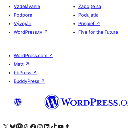
Vzdelávanie
Zapojte sa
Podpora
Podujatia
Vývojári
Prispieť
↗
WordPress.tv
↗
Five for the Future
WordPress.com
↗
Matt
↗
bbPress
↗
BuddyPress
↗
Navštívte náš účet na X (predtým Twitter)
Navštívte náš účet na platforme Bluesky
Navštívte náš účet na Mastodone
Navštívte náš účet na platforme Threads
Navštívte našu stránku na Facebooku
Navštívte náš účet Instagram
Navštívte náš účet LinkedIn
Navštívte náš účet na platforme TikTok
Navštívte náš kanál YouTube
Navštívte náš účet na platforme Tumblr