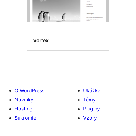
Vortex
O WordPress
Ukážka
Novinky
Témy
Hosting
Pluginy
Súkromie
Vzory