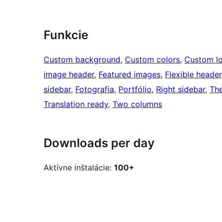
Funkcie
Custom background
, 
Custom colors
, 
Custom l
image header
, 
Featured images
, 
Flexible header
sidebar
, 
Fotografia
, 
Portfólio
, 
Right sidebar
, 
Th
Translation ready
, 
Two columns
Downloads per day
Aktívne inštalácie:
100+