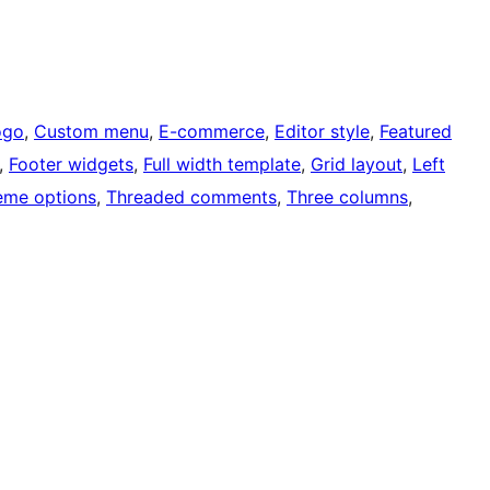
ogo
, 
Custom menu
, 
E-commerce
, 
Editor style
, 
Featured
, 
Footer widgets
, 
Full width template
, 
Grid layout
, 
Left
eme options
, 
Threaded comments
, 
Three columns
, 