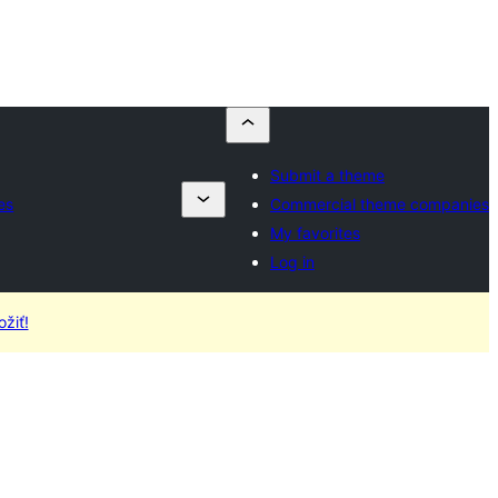
Submit a theme
es
Commercial theme companies
My favorites
Log in
žiť!