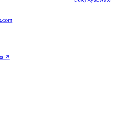
s.com
↗
ss
↗