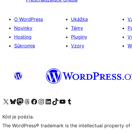
O WordPress
Ukážka
V
Novinky
Témy
P
Hosting
Pluginy
V
Súkromie
Vzory
W
Navštívte náš účet na X (predtým Twitter)
Navštívte náš účet na platforme Bluesky
Navštívte náš účet na Mastodone
Navštívte náš účet na platforme Threads
Navštívte našu stránku na Facebooku
Navštívte náš účet Instagram
Navštívte náš účet LinkedIn
Navštívte náš účet na platforme TikTok
Navštívte náš kanál YouTube
Navštívte náš účet na platforme Tumblr
Kód je poézia.
The WordPress® trademark is the intellectual property of