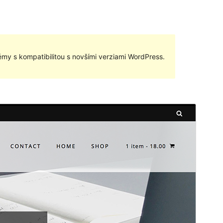
my s kompatibilitou s novšími verziami WordPress.
Náhľad
Stiahnuť
Táto téma je odvodená od
Avant
.
Verzia
1.0.1
Last updated
30. mája 2018
Active installations
100+
WordPress version
4.7