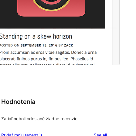
Hodnotenia
Zatiaľ neboli odoslané žiadne recenzie.
reviews
Pridať moju recenziu
See all