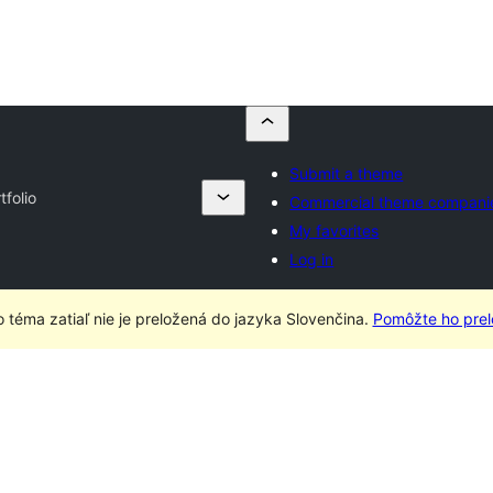
Submit a theme
tfolio
Commercial theme compani
My favorites
Log in
o téma zatiaľ nie je preložená do jazyka Slovenčina.
Pomôžte ho prelo