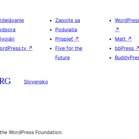
zdelávanie
Zapojte sa
WordPres
odpora
Podujatia
↗
ývojári
Prispieť
↗
Matt
↗
ordPress.tv
↗
Five for the
bbPress
Future
BuddyPre
Slovensko
 the WordPress Foundation.