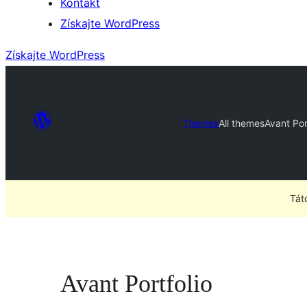
Kontakt
Získajte WordPress
Získajte WordPress
Themes
All themes
Avant Por
Tát
Avant Portfolio