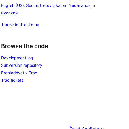
English (US)
,
Suomi
,
Lietuvių kalba
,
Nederlands
, a
Русский
.
Translate this theme
Browse the code
Development log
Subversion repository
Prehľadávať v Trac
Trac tickets
Ďalej
AyaEstate