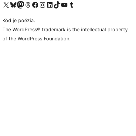
Navštívte náš účet na X (predtým Twitter)
Navštívte náš účet na platforme Bluesky
Navštívte náš účet na Mastodone
Navštívte náš účet na platforme Threads
Navštívte našu stránku na Facebooku
Navštívte náš účet Instagram
Navštívte náš účet LinkedIn
Navštívte náš účet na platforme TikTok
Navštívte náš kanál YouTube
Navštívte náš účet na platforme Tumblr
Kód je poézia.
The WordPress® trademark is the intellectual property
of the WordPress Foundation.