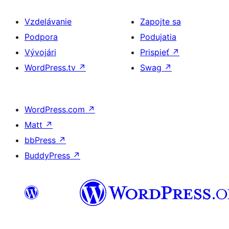
Vzdelávanie
Zapojte sa
Podpora
Podujatia
Vývojári
Prispieť
↗
WordPress.tv
↗
Swag
↗
WordPress.com
↗
Matt
↗
bbPress
↗
BuddyPress
↗