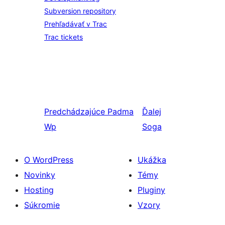
Subversion repository
Prehľadávať v Trac
Trac tickets
Predchádzajúce
Padma
Ďalej
Wp
Soga
O WordPress
Ukážka
Novinky
Témy
Hosting
Pluginy
Súkromie
Vzory