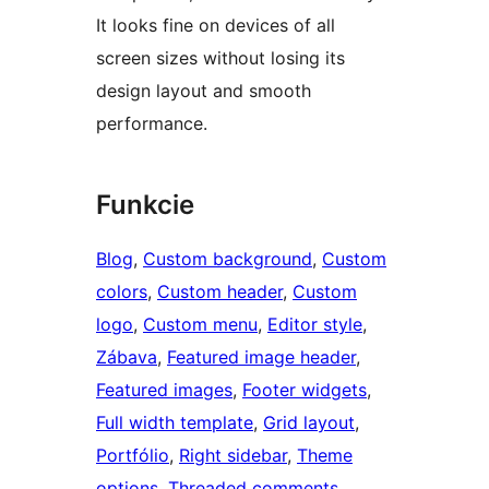
It looks fine on devices of all
screen sizes without losing its
design layout and smooth
performance.
Funkcie
Blog
, 
Custom background
, 
Custom
colors
, 
Custom header
, 
Custom
logo
, 
Custom menu
, 
Editor style
, 
Zábava
, 
Featured image header
, 
Featured images
, 
Footer widgets
, 
Full width template
, 
Grid layout
, 
Portfólio
, 
Right sidebar
, 
Theme
options
, 
Threaded comments
, 