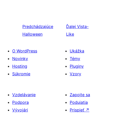
Predchádzajúce
Ďalej
Vista-
Halloween
Like
O WordPress
Ukážka
Novinky
Témy
Hosting
Pluginy
Súkromie
Vzory
Vzdelávanie
Zapojte sa
Podpora
Podujatia
Vývojári
Prispieť
↗