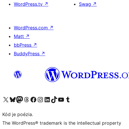
WordPress.tv
↗
Swag
↗
WordPress.com
↗
Matt
↗
bbPress
↗
BuddyPress
↗
Navštívte náš účet na X (predtým Twitter)
Navštívte náš účet na platforme Bluesky
Navštívte náš účet na Mastodone
Navštívte náš účet na platforme Threads
Navštívte našu stránku na Facebooku
Navštívte náš účet Instagram
Navštívte náš účet LinkedIn
Navštívte náš účet na platforme TikTok
Navštívte náš kanál YouTube
Navštívte náš účet na platforme Tumblr
Kód je poézia.
The WordPress® trademark is the intellectual property