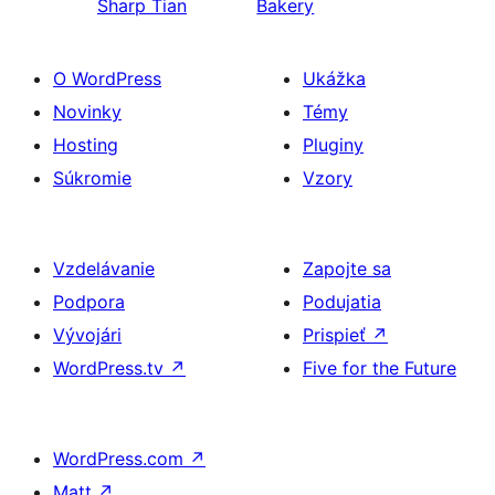
Sharp Tian
Bakery
O WordPress
Ukážka
Novinky
Témy
Hosting
Pluginy
Súkromie
Vzory
Vzdelávanie
Zapojte sa
Podpora
Podujatia
Vývojári
Prispieť
↗
WordPress.tv
↗
Five for the Future
WordPress.com
↗
Matt
↗