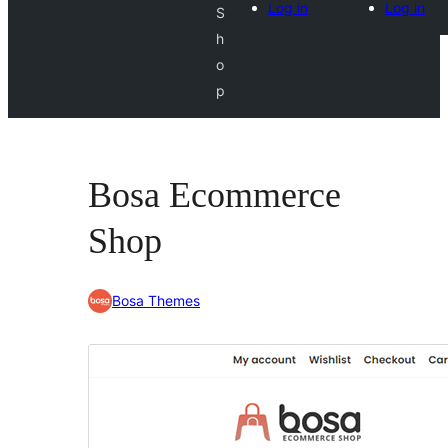
Log in
Log in
S
h
o
p
Bosa Ecommerce
Shop
Bosa Themes