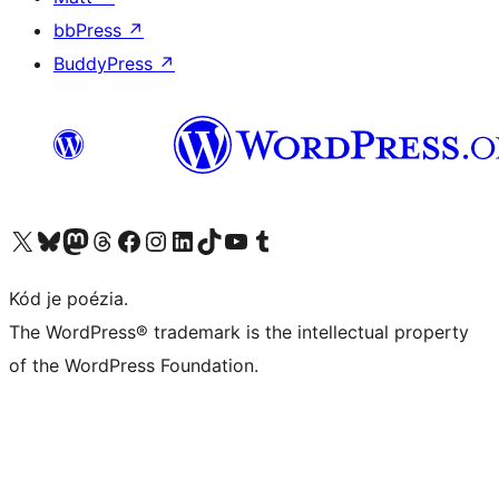
bbPress
↗
BuddyPress
↗
Navštívte náš účet na X (predtým Twitter)
Navštívte náš účet na platforme Bluesky
Navštívte náš účet na Mastodone
Navštívte náš účet na platforme Threads
Navštívte našu stránku na Facebooku
Navštívte náš účet Instagram
Navštívte náš účet LinkedIn
Navštívte náš účet na platforme TikTok
Navštívte náš kanál YouTube
Navštívte náš účet na platforme Tumblr
Kód je poézia.
The WordPress® trademark is the intellectual property
of the WordPress Foundation.