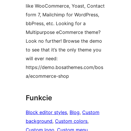
like WooCommerce, Yoast, Contact
form 7, Mailchimp for WordPress,
bbPress, etc. Looking for a
Multipurpose eCommerce theme?
Look no further! Browse the demo
to see that it’s the only theme you
will ever need:
https://demo.bosathemes.com/bos
a/ecommerce-shop
Funkcie
Block editor styles
, 
Blog
, 
Custom
background
, 
Custom colors
, 
Custom logo
, 
Custom menu
, 