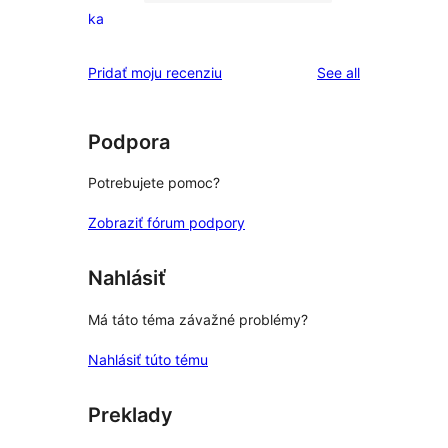
0
ka
hviezdičkovým
recenzií
hodnotením
s
reviews
Pridať moju recenziu
See all
1-
hviezdičkovým
hodnotením
Podpora
Potrebujete pomoc?
Zobraziť fórum podpory
Nahlásiť
Má táto téma závažné problémy?
Nahlásiť túto tému
Preklady