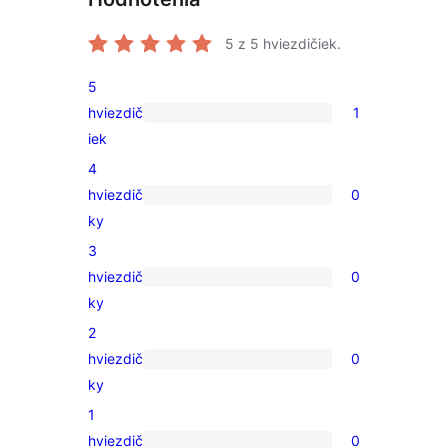
5
z 5 hviezdičiek.
5
hviezdič
1
1
iek
recenzia
4
s
hviezdič
0
5-
0
ky
hviezdičkovým
recenzií
3
hodnotením
s
hviezdič
0
4-
0
ky
hviezdičkovým
recenzií
2
hodnotením
s
hviezdič
0
3-
0
ky
hviezdičkovým
recenzií
1
hodnotením
s
hviezdič
0
2-