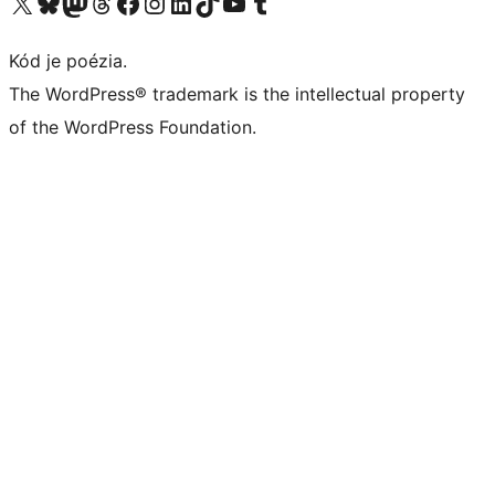
Navštívte náš účet na X (predtým Twitter)
Navštívte náš účet na platforme Bluesky
Navštívte náš účet na Mastodone
Navštívte náš účet na platforme Threads
Navštívte našu stránku na Facebooku
Navštívte náš účet Instagram
Navštívte náš účet LinkedIn
Navštívte náš účet na platforme TikTok
Navštívte náš kanál YouTube
Navštívte náš účet na platforme Tumblr
Kód je poézia.
The WordPress® trademark is the intellectual property
of the WordPress Foundation.