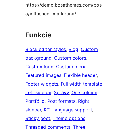
https://demo.bosathemes.com/bos
a/influencer-marketing/
Funkcie
Block editor styles
, 
Blog
, 
Custom
background
, 
Custom colors
, 
Custom logo
, 
Custom menu
, 
Featured images
, 
Flexible header
, 
Footer widgets
, 
Full width template
, 
Left sidebar
, 
Správy
, 
One column
, 
Portfólio
, 
Post formats
, 
Right
sidebar
, 
RTL language support
, 
Sticky post
, 
Theme options
, 
Threaded comments
, 
Three