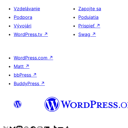
Vzdelávanie
Zapojte sa
Podpora
Podujatia
Vývojári
Prispieť
↗
WordPress.tv
↗
Swag
↗
WordPress.com
↗
Matt
↗
bbPress
↗
BuddyPress
↗