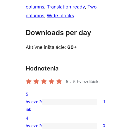
columns
, 
Translation ready
, 
Two
columns
, 
Wide blocks
Downloads per day
Aktívne inštalácie:
60+
Hodnotenia
5
z 5 hviezdičiek.
5
hviezdič
1
1
iek
recenzia
4
s
hviezdič
0
5-
0