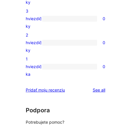
ky
hviezdičkovým
recenzií
3
hodnotením
s
hviezdič
0
4-
0
ky
hviezdičkovým
recenzií
2
hodnotením
s
hviezdič
0
3-
0
ky
hviezdičkovým
recenzií
1
hodnotením
s
hviezdič
0
2-
0
ka
hviezdičkovým
recenzií
hodnotením
s
reviews
Pridať moju recenziu
See all
1-
hviezdičkovým
hodnotením
Podpora
Potrebujete pomoc?