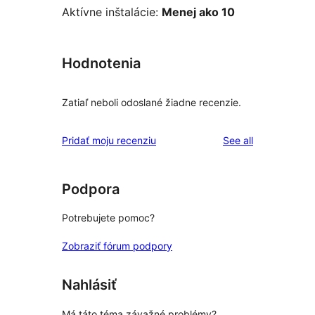
Aktívne inštalácie:
Menej ako 10
Hodnotenia
Zatiaľ neboli odoslané žiadne recenzie.
reviews
Pridať moju recenziu
See all
Podpora
Potrebujete pomoc?
Zobraziť fórum podpory
Nahlásiť
Má táto téma závažné problémy?