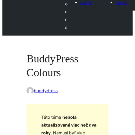
Log in
Log in
o
u
r
s
BuddyPress
Colours
buddydress
Táto téma
nebola
aktualizovaná viac než dva
roky
. Nemusí byť viac