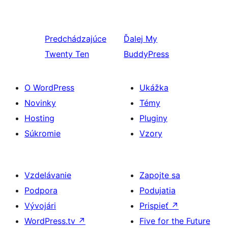
Predchádzajúce
Ďalej
My
Twenty Ten
BuddyPress
O WordPress
Ukážka
Novinky
Témy
Hosting
Pluginy
Súkromie
Vzory
Vzdelávanie
Zapojte sa
Podpora
Podujatia
Vývojári
Prispieť
↗
WordPress.tv
↗
Five for the Future