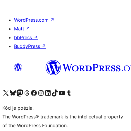
WordPress.com
↗
Matt
↗
bbPress
↗
BuddyPress
↗
Navštívte náš účet na X (predtým Twitter)
Navštívte náš účet na platforme Bluesky
Navštívte náš účet na Mastodone
Navštívte náš účet na platforme Threads
Navštívte našu stránku na Facebooku
Navštívte náš účet Instagram
Navštívte náš účet LinkedIn
Navštívte náš účet na platforme TikTok
Navštívte náš kanál YouTube
Navštívte náš účet na platforme Tumblr
Kód je poézia.
The WordPress® trademark is the intellectual property
of the WordPress Foundation.