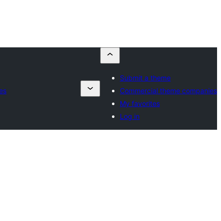
Submit a theme
es
Commercial theme companies
My favorites
Log in