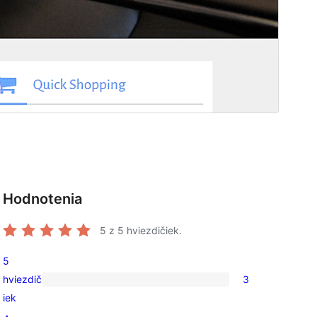
Hodnotenia
5
z 5 hviezdičiek.
5
hviezdič
3
3
iek
recenzie