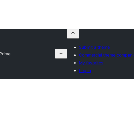
Submit a theme
Prime
Commercial theme compani
My favorites
Log in