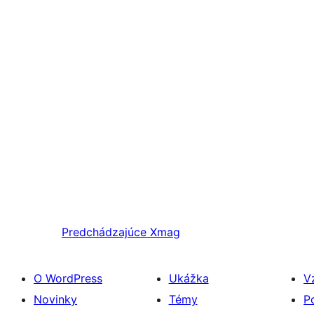
Predchádzajúce
Xmag
O WordPress
Ukážka
V
Novinky
Témy
P