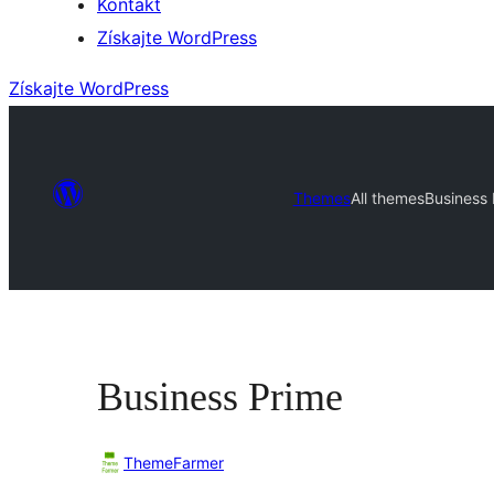
Kontakt
Získajte WordPress
Získajte WordPress
Themes
All themes
Business 
Business Prime
ThemeFarmer