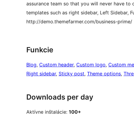
assurance team so that you will never have to 
templates such as right sidebar, Left Sidebar, 
http://demo.themefarmer.com/business-prime/
Funkcie
Blog
, 
Custom header
, 
Custom logo
, 
Custom me
Right sidebar
, 
Sticky post
, 
Theme options
, 
Thr
Downloads per day
Aktívne inštalácie:
100+