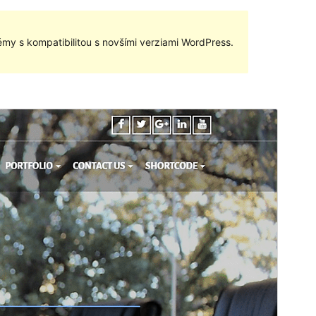
my s kompatibilitou s novšími verziami WordPress.
Náhľad
Stiahnuť
Verzia
1.11.1
Last updated
3. novembra 2019
Active installations
100+
WordPress version
4.0
PHP version
5.6
Theme homepage