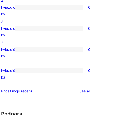
4
s
hviezdič
0
5-
0
ky
hviezdičkovým
recenzií
3
hodnotením
s
hviezdič
0
4-
0
ky
hviezdičkovým
recenzií
2
hodnotením
s
hviezdič
0
3-
0
ky
hviezdičkovým
recenzií
1
hodnotením
s
hviezdič
0
2-
0
ka
hviezdičkovým
recenzií
hodnotením
s
reviews
Pridať moju recenziu
See all
1-
hviezdičkovým
hodnotením
Podpora