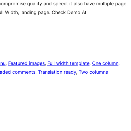
compromise quality and speed. it also have multiple page
Full Width, landing page. Check Demo At
nu
, 
Featured images
, 
Full width template
, 
One column
, 
eaded comments
, 
Translation ready
, 
Two columns