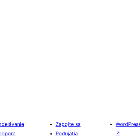
zdelávanie
Zapojte sa
WordPres
odpora
Podujatia
↗