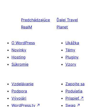
Predchádzajúce
Ďalej
Travel
RealM
Planet
O WordPress
Ukážka
Novinky
Témy
Hosting
Pluginy
Súkromie
Vzory
Vzdelávanie
Zapojte sa
Podpora
Podujatia
Vývojári
Prispieť
↗
WordPress.tv
↗
Swag
↗