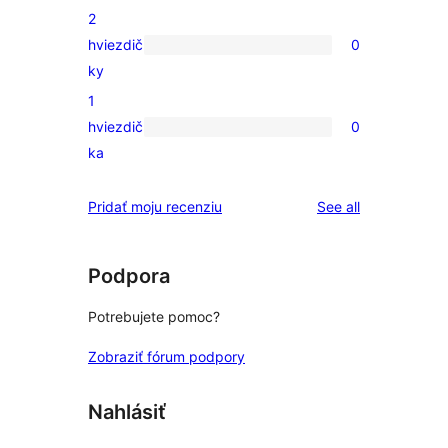
2
hodnotením
s
hviezdič
0
3-
0
ky
hviezdičkovým
recenzií
1
hodnotením
s
hviezdič
0
2-
0
ka
hviezdičkovým
recenzií
hodnotením
s
reviews
Pridať moju recenziu
See all
1-
hviezdičkovým
hodnotením
Podpora
Potrebujete pomoc?
Zobraziť fórum podpory
Nahlásiť