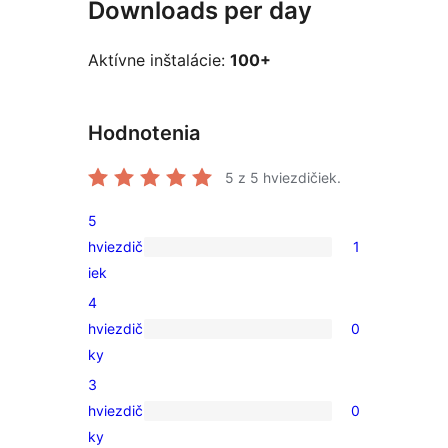
Downloads per day
Aktívne inštalácie:
100+
Hodnotenia
5
z 5 hviezdičiek.
5
hviezdič
1
1
iek
recenzia
4
s
hviezdič
0
5-
0
ky
hviezdičkovým
recenzií
3
hodnotením
s
hviezdič
0
4-
0
ky
hviezdičkovým
recenzií