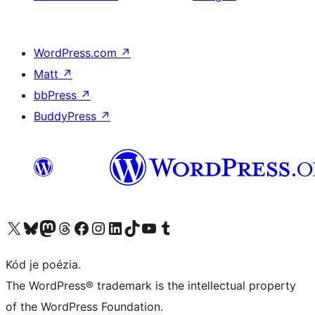
WordPress.com
↗
Matt
↗
bbPress
↗
BuddyPress
↗
Navštívte náš účet na X (predtým Twitter)
Navštívte náš účet na platforme Bluesky
Navštívte náš účet na Mastodone
Navštívte náš účet na platforme Threads
Navštívte našu stránku na Facebooku
Navštívte náš účet Instagram
Navštívte náš účet LinkedIn
Navštívte náš účet na platforme TikTok
Navštívte náš kanál YouTube
Navštívte náš účet na platforme Tumblr
Kód je poézia.
The WordPress® trademark is the intellectual property
of the WordPress Foundation.