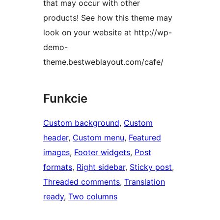
that may occur with other
products! See how this theme may
look on your website at http://wp-
demo-
theme.bestweblayout.com/cafe/
Funkcie
Custom background
, 
Custom
header
, 
Custom menu
, 
Featured
images
, 
Footer widgets
, 
Post
formats
, 
Right sidebar
, 
Sticky post
, 
Threaded comments
, 
Translation
ready
, 
Two columns