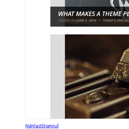
Náhľad
Stiahnuť