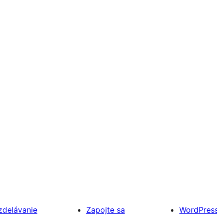
zdelávanie
Zapojte sa
WordPres