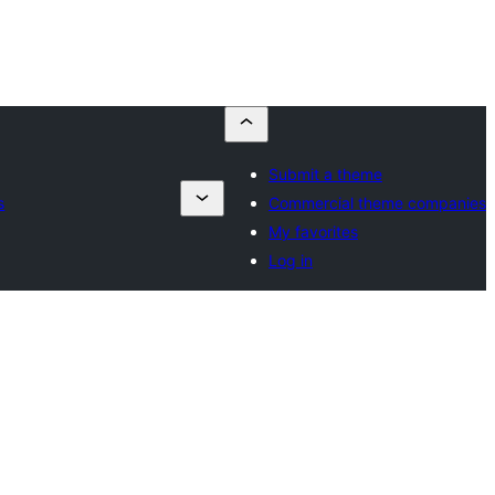
Submit a theme
s
Commercial theme companies
My favorites
Log in