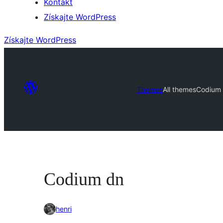
Kontakt
Získajte WordPress
Získajte WordPress
Themes
All themes
Codium
Codium dn
henri