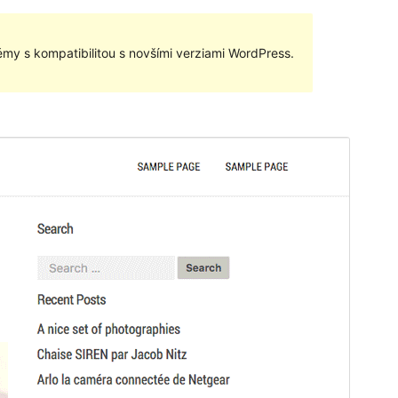
my s kompatibilitou s novšími verziami WordPress.
Náhľad
Stiahnuť
Verzia
1.1.0
Last updated
11. mája 2016
Active installations
50+
Theme homepage