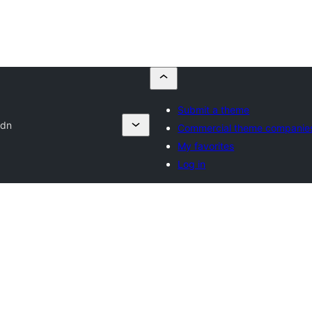
Submit a theme
 dn
Commercial theme companie
My favorites
Log in