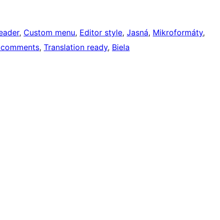
eader
, 
Custom menu
, 
Editor style
, 
Jasná
, 
Mikroformáty
, 
 comments
, 
Translation ready
, 
Biela