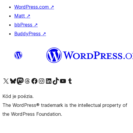
WordPress.com
↗
Matt
↗
bbPress
↗
BuddyPress
↗
Navštívte náš účet na X (predtým Twitter)
Navštívte náš účet na platforme Bluesky
Navštívte náš účet na Mastodone
Navštívte náš účet na platforme Threads
Navštívte našu stránku na Facebooku
Navštívte náš účet Instagram
Navštívte náš účet LinkedIn
Navštívte náš účet na platforme TikTok
Navštívte náš kanál YouTube
Navštívte náš účet na platforme Tumblr
Kód je poézia.
The WordPress® trademark is the intellectual property of
the WordPress Foundation.