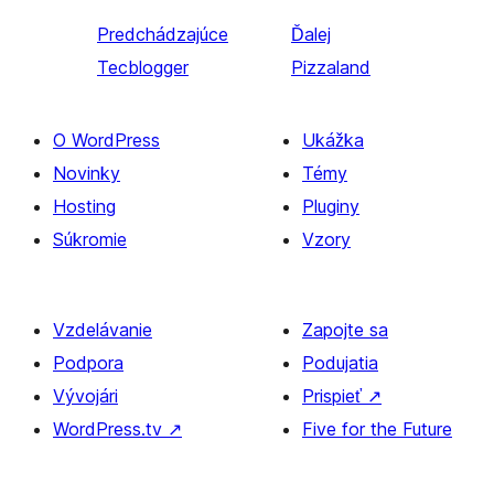
Predchádzajúce
Ďalej
Tecblogger
Pizzaland
O WordPress
Ukážka
Novinky
Témy
Hosting
Pluginy
Súkromie
Vzory
Vzdelávanie
Zapojte sa
Podpora
Podujatia
Vývojári
Prispieť
↗
WordPress.tv
↗
Five for the Future