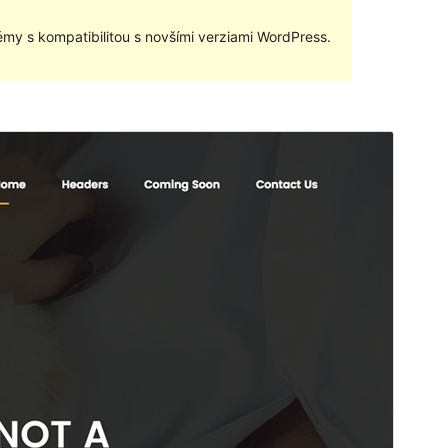
my s kompatibilitou s novšími verziami WordPress.
Náhľad
Stiahnuť
Verzia
1.0.7
Last updated
23. februára 2018
Active installations
10+
WordPress version
4.5
Theme homepage