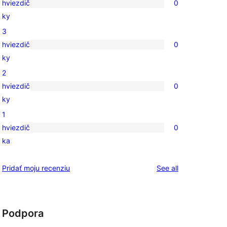
hviezdič
0
5-
0
ky
hviezdičkovým
recenzií
3
hodnotením
s
hviezdič
0
4-
0
ky
hviezdičkovým
recenzií
2
hodnotením
s
hviezdič
0
3-
0
ky
hviezdičkovým
recenzií
1
hodnotením
s
hviezdič
0
2-
0
ka
hviezdičkovým
recenzií
hodnotením
s
reviews
Pridať moju recenziu
See all
1-
hviezdičkovým
hodnotením
Podpora