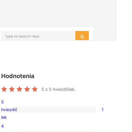
Hodnotenia
5
z 5 hviezdičiek.
5
hviezdič
1
1
iek
recenzia
4
s