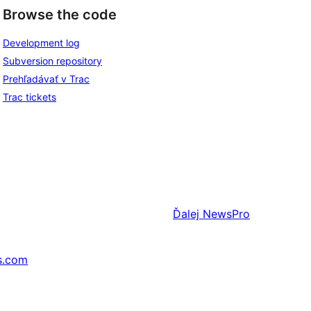
Browse the code
Development log
Subversion repository
Prehľadávať v Trac
Trac tickets
Ďalej
NewsPro
s.com