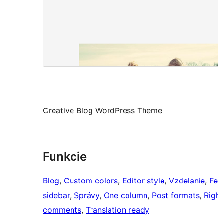
Creative Blog WordPress Theme
Funkcie
Blog
, 
Custom colors
, 
Editor style
, 
Vzdelanie
, 
Fe
sidebar
, 
Správy
, 
One column
, 
Post formats
, 
Rig
comments
, 
Translation ready