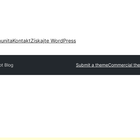
unita
Kontakt
Získajte WordPress
ot Blog
Submit a theme
Commercial th