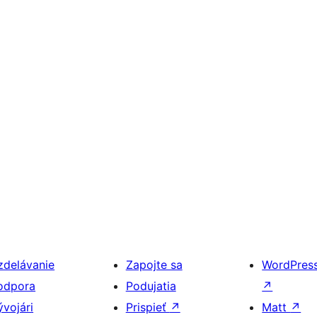
zdelávanie
Zapojte sa
WordPres
odpora
Podujatia
↗
ývojári
Prispieť
↗
Matt
↗