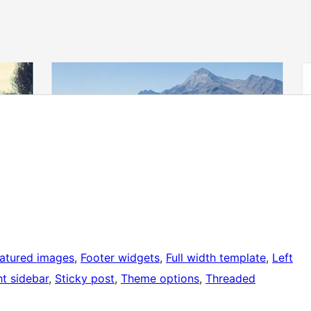
atured images
, 
Footer widgets
, 
Full width template
, 
Left
ht sidebar
, 
Sticky post
, 
Theme options
, 
Threaded