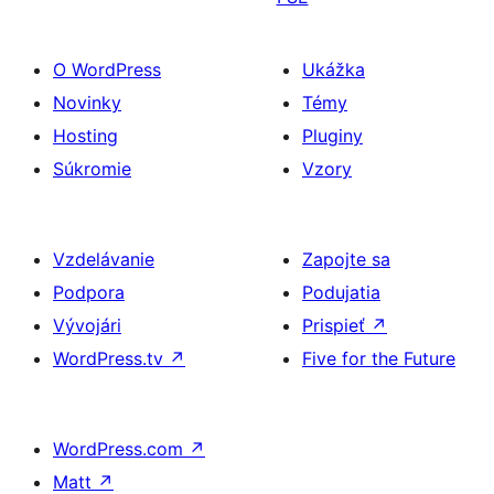
O WordPress
Ukážka
Novinky
Témy
Hosting
Pluginy
Súkromie
Vzory
Vzdelávanie
Zapojte sa
Podpora
Podujatia
Vývojári
Prispieť
↗
WordPress.tv
↗
Five for the Future
WordPress.com
↗
Matt
↗