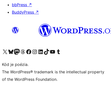
bbPress
↗
BuddyPress
↗
Navštívte náš účet na X (predtým Twitter)
Navštívte náš účet na platforme Bluesky
Navštívte náš účet na Mastodone
Navštívte náš účet na platforme Threads
Navštívte našu stránku na Facebooku
Navštívte náš účet Instagram
Navštívte náš účet LinkedIn
Navštívte náš účet na platforme TikTok
Navštívte náš kanál YouTube
Navštívte náš účet na platforme Tumblr
Kód je poézia.
The WordPress® trademark is the intellectual property
of the WordPress Foundation.