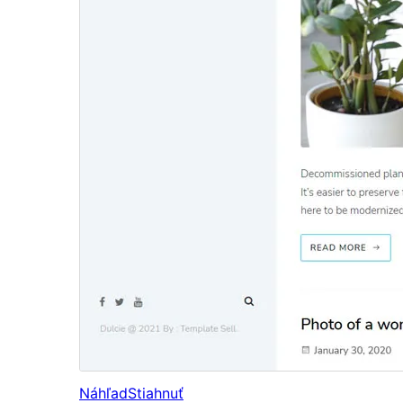
Náhľad
Stiahnuť