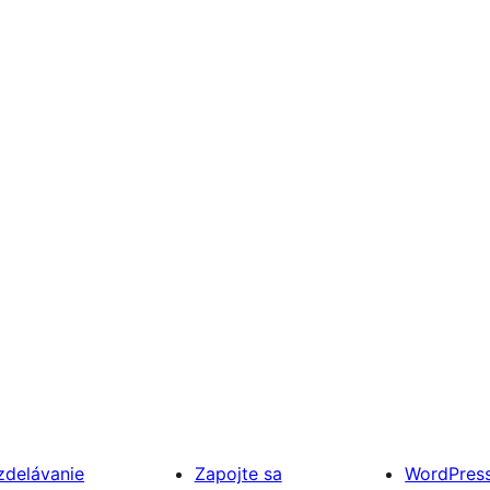
zdelávanie
Zapojte sa
WordPres