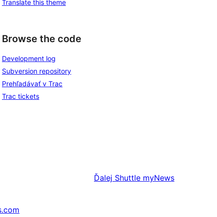
Translate this theme
Browse the code
Development log
Subversion repository
Prehľadávať v Trac
Trac tickets
Ďalej
Shuttle myNews
s.com