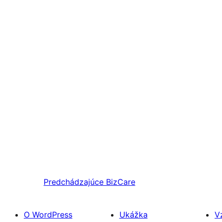
Predchádzajúce
BizCare
O WordPress
Ukážka
V