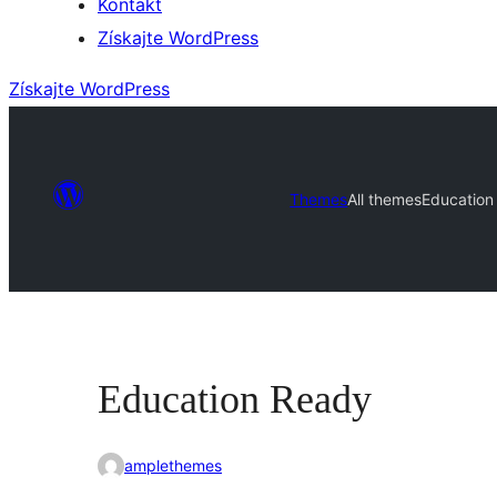
Kontakt
Získajte WordPress
Získajte WordPress
Themes
All themes
Education
Education Ready
amplethemes