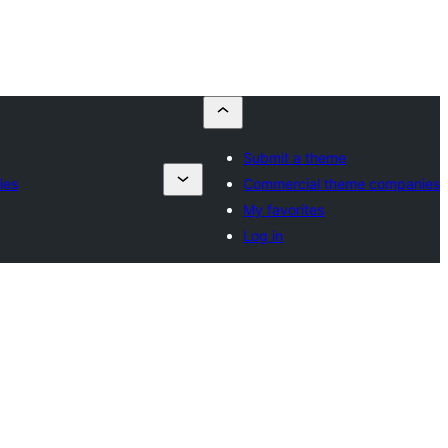
Submit a theme
ies
Commercial theme companies
My favorites
Log in