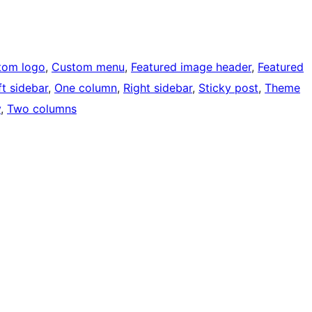
tom logo
, 
Custom menu
, 
Featured image header
, 
Featured
ft sidebar
, 
One column
, 
Right sidebar
, 
Sticky post
, 
Theme
y
, 
Two columns