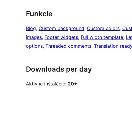
Funkcie
Blog
, 
Custom background
, 
Custom colors
, 
Cus
images
, 
Footer widgets
, 
Full width template
, 
Le
options
, 
Threaded comments
, 
Translation read
Downloads per day
Aktívne inštalácie:
20+