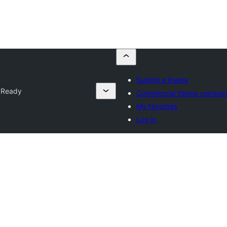
Submit a theme
 Ready
Commercial theme compan
My favorites
Log in