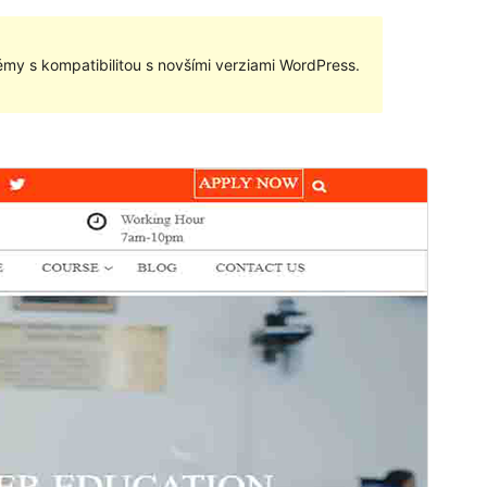
my s kompatibilitou s novšími verziami WordPress.
Náhľad
Stiahnuť
Táto téma je odvodená od
Education
Method
.
Verzia
0.0.5
Last updated
6. februára 2024
Active installations
20+
PHP version
5.2.4
Theme homepage