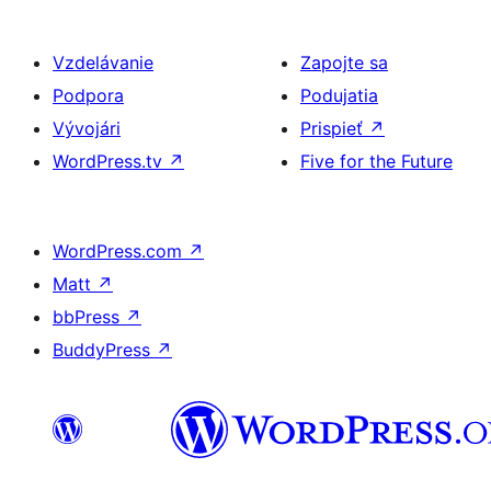
Vzdelávanie
Zapojte sa
Podpora
Podujatia
Vývojári
Prispieť
↗
WordPress.tv
↗
Five for the Future
WordPress.com
↗
Matt
↗
bbPress
↗
BuddyPress
↗