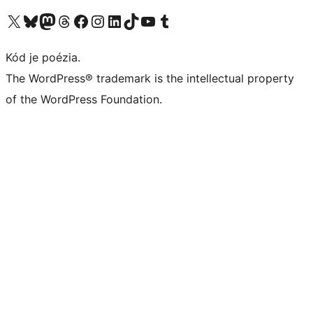
Navštívte náš účet na X (predtým Twitter)
Navštívte náš účet na platforme Bluesky
Navštívte náš účet na Mastodone
Navštívte náš účet na platforme Threads
Navštívte našu stránku na Facebooku
Navštívte náš účet Instagram
Navštívte náš účet LinkedIn
Navštívte náš účet na platforme TikTok
Navštívte náš kanál YouTube
Navštívte náš účet na platforme Tumblr
Kód je poézia.
The WordPress® trademark is the intellectual property
of the WordPress Foundation.