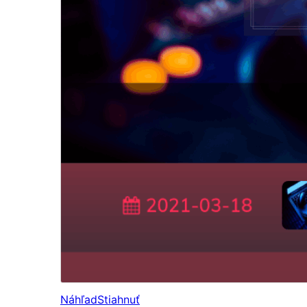
Náhľad
Stiahnuť