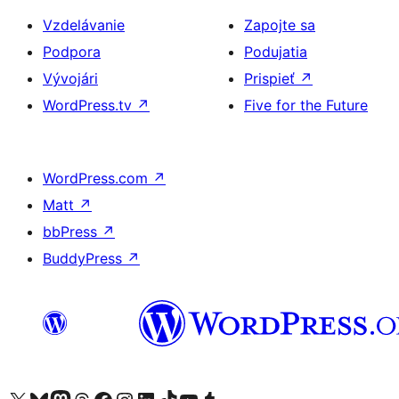
Vzdelávanie
Zapojte sa
Podpora
Podujatia
Vývojári
Prispieť
↗
WordPress.tv
↗
Five for the Future
WordPress.com
↗
Matt
↗
bbPress
↗
BuddyPress
↗
Navštívte náš účet na X (predtým Twitter)
Navštívte náš účet na platforme Bluesky
Navštívte náš účet na Mastodone
Navštívte náš účet na platforme Threads
Navštívte našu stránku na Facebooku
Navštívte náš účet Instagram
Navštívte náš účet LinkedIn
Navštívte náš účet na platforme TikTok
Navštívte náš kanál YouTube
Navštívte náš účet na platforme Tumblr