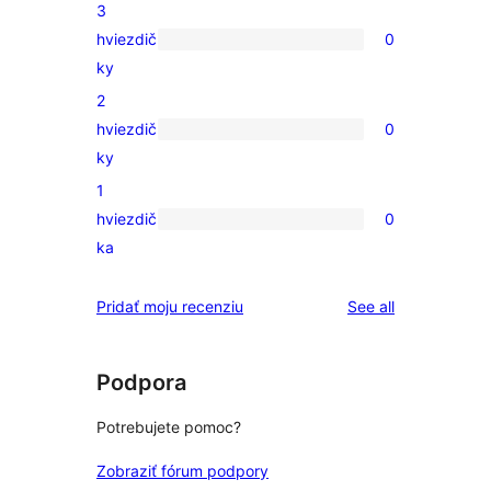
3
hodnotením
s
hviezdič
0
4-
0
ky
hviezdičkovým
recenzií
2
hodnotením
s
hviezdič
0
3-
0
ky
hviezdičkovým
recenzií
1
hodnotením
s
hviezdič
0
2-
0
ka
hviezdičkovým
recenzií
hodnotením
s
reviews
Pridať moju recenziu
See all
1-
hviezdičkovým
hodnotením
Podpora
Potrebujete pomoc?
Zobraziť fórum podpory