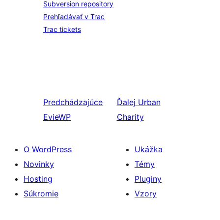
Subversion repository
Prehľadávať v Trac
Trac tickets
Predchádzajúce
Ďalej
Urban
EvieWP
Charity
O WordPress
Ukážka
Novinky
Témy
Hosting
Pluginy
Súkromie
Vzory