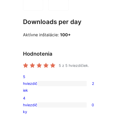
Downloads per day
Aktívne inštalácie:
100+
Hodnotenia
5
z 5 hviezdičiek.
5
hviezdič
2
2
iek
recenzie
4
s
hviezdič
0
5-
0
ky
hviezdičkovým
recenzií