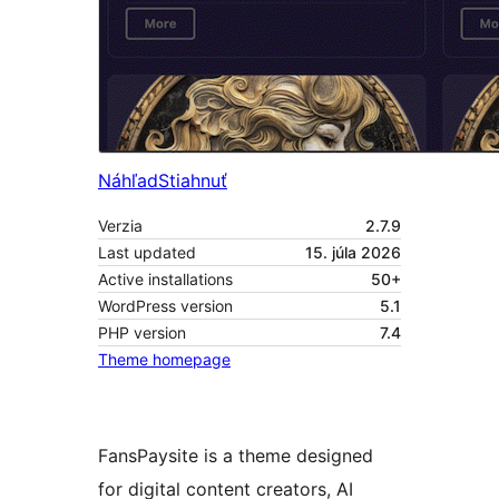
Náhľad
Stiahnuť
Verzia
2.7.9
Last updated
15. júla 2026
Active installations
50+
WordPress version
5.1
PHP version
7.4
Theme homepage
FansPaysite is a theme designed
for digital content creators, AI