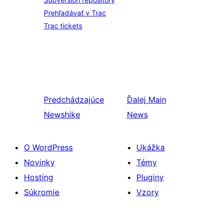
Prehľadávať v Trac
Trac tickets
Predchádzajúce
Ďalej
Main
Newshike
News
O WordPress
Ukážka
Novinky
Témy
Hosting
Pluginy
Súkromie
Vzory