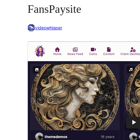
FansPaysite
videowhisper