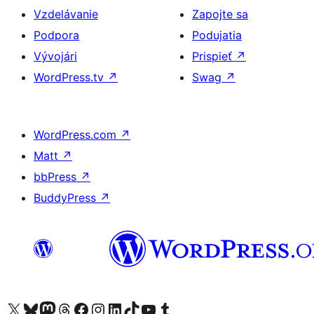
Vzdelávanie
Zapojte sa
Podpora
Podujatia
Vývojári
Prispieť
↗
WordPress.tv
↗
Swag
↗
WordPress.com
↗
Matt
↗
bbPress
↗
BuddyPress
↗
Navštívte náš účet na X (predtým Twitter)
Navštívte náš účet na platforme Bluesky
Navštívte náš účet na Mastodone
Navštívte náš účet na platforme Threads
Navštívte našu stránku na Facebooku
Navštívte náš účet Instagram
Navštívte náš účet LinkedIn
Navštívte náš účet na platforme TikTok
Navštívte náš kanál YouTube
Navštívte náš účet na platforme Tumblr