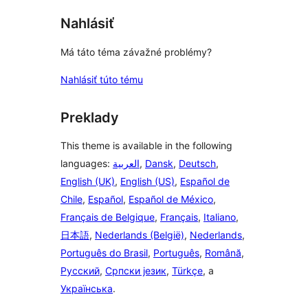
Nahlásiť
Má táto téma závažné problémy?
Nahlásiť túto tému
Preklady
This theme is available in the following
languages:
العربية
,
Dansk
,
Deutsch
,
English (UK)
,
English (US)
,
Español de
Chile
,
Español
,
Español de México
,
Français de Belgique
,
Français
,
Italiano
,
日本語
,
Nederlands (België)
,
Nederlands
,
Português do Brasil
,
Português
,
Română
,
Русский
,
Српски језик
,
Türkçe
, a
Українська
.