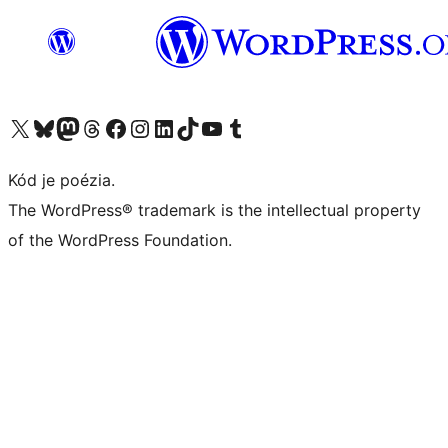
Navštívte náš účet na X (predtým Twitter)
Navštívte náš účet na platforme Bluesky
Navštívte náš účet na Mastodone
Navštívte náš účet na platforme Threads
Navštívte našu stránku na Facebooku
Navštívte náš účet Instagram
Navštívte náš účet LinkedIn
Navštívte náš účet na platforme TikTok
Navštívte náš kanál YouTube
Navštívte náš účet na platforme Tumblr
Kód je poézia.
The WordPress® trademark is the intellectual property
of the WordPress Foundation.