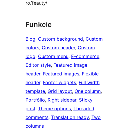
ro/feauty/
Funkcie
Blog
, 
Custom background
, 
Custom
colors
, 
Custom header
, 
Custom
logo
, 
Custom menu
, 
E-commerce
, 
Editor style
, 
Featured image
header
, 
Featured images
, 
Flexible
header
, 
Footer widgets
, 
Full width
template
, 
Grid layout
, 
One column
, 
Portfólio
, 
Right sidebar
, 
Sticky
post
, 
Theme options
, 
Threaded
comments
, 
Translation ready
, 
Two
columns