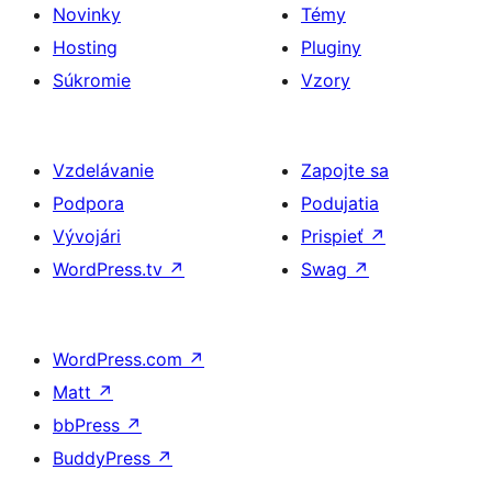
Novinky
Témy
Hosting
Pluginy
Súkromie
Vzory
Vzdelávanie
Zapojte sa
Podpora
Podujatia
Vývojári
Prispieť
↗
WordPress.tv
↗
Swag
↗
WordPress.com
↗
Matt
↗
bbPress
↗
BuddyPress
↗