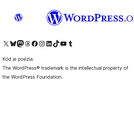
Navštívte náš účet na X (predtým Twitter)
Navštívte náš účet na platforme Bluesky
Navštívte náš účet na Mastodone
Navštívte náš účet na platforme Threads
Navštívte našu stránku na Facebooku
Navštívte náš účet Instagram
Navštívte náš účet LinkedIn
Navštívte náš účet na platforme TikTok
Navštívte náš kanál YouTube
Navštívte náš účet na platforme Tumblr
Kód je poézia.
The WordPress® trademark is the intellectual property of
the WordPress Foundation.