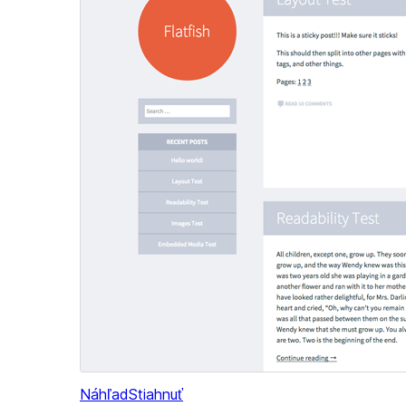
Náhľad
Stiahnuť