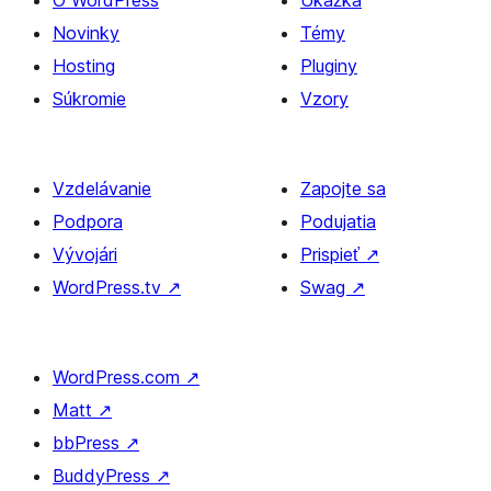
O WordPress
Ukážka
Novinky
Témy
Hosting
Pluginy
Súkromie
Vzory
Vzdelávanie
Zapojte sa
Podpora
Podujatia
Vývojári
Prispieť
↗
WordPress.tv
↗
Swag
↗
WordPress.com
↗
Matt
↗
bbPress
↗
BuddyPress
↗