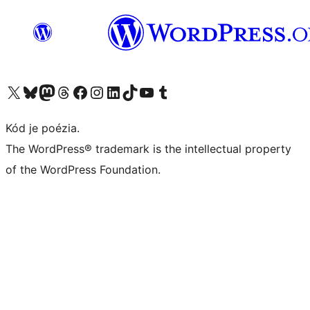
Navštívte náš účet na X (predtým Twitter)
Navštívte náš účet na platforme Bluesky
Navštívte náš účet na Mastodone
Navštívte náš účet na platforme Threads
Navštívte našu stránku na Facebooku
Navštívte náš účet Instagram
Navštívte náš účet LinkedIn
Navštívte náš účet na platforme TikTok
Navštívte náš kanál YouTube
Navštívte náš účet na platforme Tumblr
Kód je poézia.
The WordPress® trademark is the intellectual property
of the WordPress Foundation.