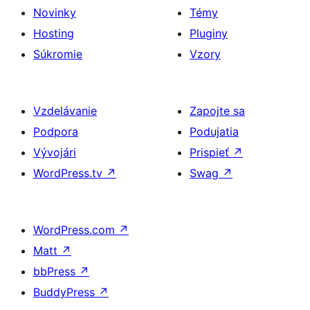
Novinky
Témy
Hosting
Pluginy
Súkromie
Vzory
Vzdelávanie
Zapojte sa
Podpora
Podujatia
Vývojári
Prispieť
↗
WordPress.tv
↗
Swag
↗
WordPress.com
↗
Matt
↗
bbPress
↗
BuddyPress
↗