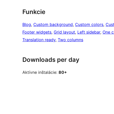
Funkcie
Blog
, 
Custom background
, 
Custom colors
, 
Cus
Footer widgets
, 
Grid layout
, 
Left sidebar
, 
One c
Translation ready
, 
Two columns
Downloads per day
Aktívne inštalácie:
80+