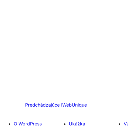
Predchádzajúce
IWebUnique
O WordPress
Ukážka
V