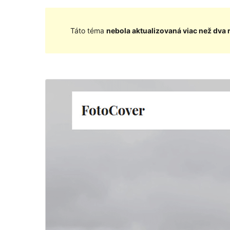
Táto téma
nebola aktualizovaná viac než dva 