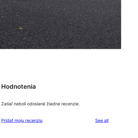
Hodnotenia
Zatiaľ neboli odoslané žiadne recenzie.
reviews
Pridať moju recenziu
See all