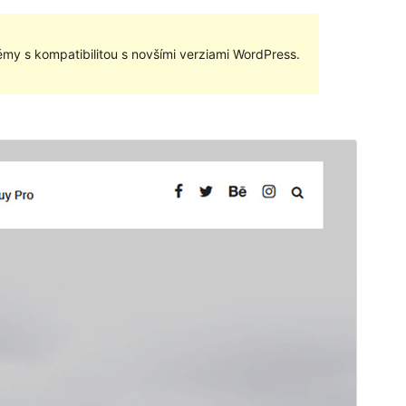
my s kompatibilitou s novšími verziami WordPress.
Náhľad
Stiahnuť
Táto téma je odvodená od
Fotogenic
.
Verzia
1.0.2
Last updated
7. marca 2023
Active installations
80+
WordPress version
4.7
PHP version
5.2.4
Theme homepage