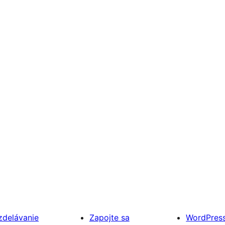
zdelávanie
Zapojte sa
WordPres