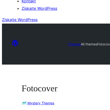
Kontakt
Získajte WordPress
Získajte WordPress
Themes
All themes
Fotocov
Fotocover
Mystery Themes