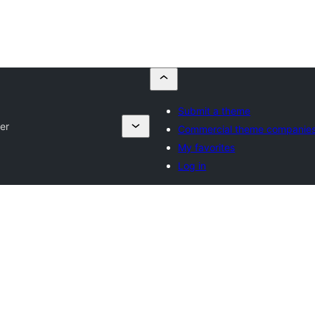
Submit a theme
er
Commercial theme companie
My favorites
Log in