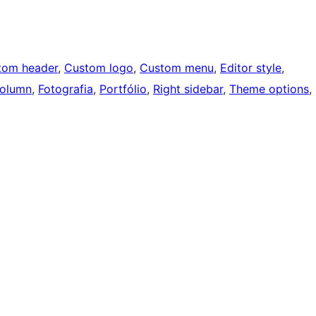
tom header
, 
Custom logo
, 
Custom menu
, 
Editor style
, 
olumn
, 
Fotografia
, 
Portfólio
, 
Right sidebar
, 
Theme options
, 