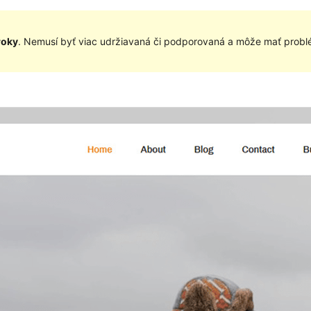
roky
. Nemusí byť viac udržiavaná či podporovaná a môže mať problé