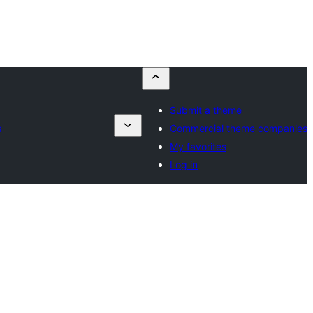
Submit a theme
s
Commercial theme companies
My favorites
Log in