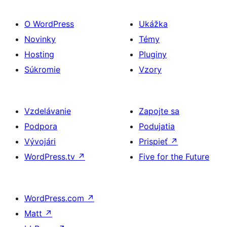
O WordPress
Ukážka
Novinky
Témy
Hosting
Pluginy
Súkromie
Vzory
Vzdelávanie
Zapojte sa
Podpora
Podujatia
Vývojári
Prispieť
↗
WordPress.tv
↗
Five for the Future
WordPress.com
↗
Matt
↗