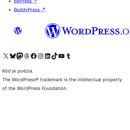
bbPress
↗
BuddyPress
↗
Navštívte náš účet na X (predtým Twitter)
Navštívte náš účet na platforme Bluesky
Navštívte náš účet na Mastodone
Navštívte náš účet na platforme Threads
Navštívte našu stránku na Facebooku
Navštívte náš účet Instagram
Navštívte náš účet LinkedIn
Navštívte náš účet na platforme TikTok
Navštívte náš kanál YouTube
Navštívte náš účet na platforme Tumblr
Kód je poézia.
The WordPress® trademark is the intellectual property
of the WordPress Foundation.